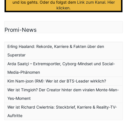
und los gehts. Oder du folgst dem
Link zum Kanal
.
Hier
klicken
.
Promi-News
Erling Haaland: Rekorde, Karriere & Fakten über den
Superstar
Arda Saatçi – Extremsportler, Cyborg-Mindset und Social-
Media-Phänomen
Kim Nam-joon (RM): Wer ist der BTS-Leader wirklich?
Wer ist Timgioh? Der Creator hinter dem viralen Monte-Man-
Yes-Moment
Wer ist Richard Cwiertnia: Steckbrief, Karriere & Reality-TV-
Auftritte