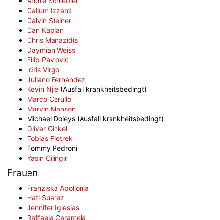
André Schiebler
Callum Izzard
Calvin Steiner
Can Kaplan
Chris Manazidis
Daymian Weiss
Filip Pavlović
Idris Virgo
Juliano Fernandez
Kevin Njie
(Ausfall krankheitsbedingt)
Marco Cerullo
Marvin Manson
Michael Doleys (Ausfall krankheitsbedingt)
Oliver Ginkel
Tobias Pietrek
Tommy Pedroni
Yasin Cilingir
Frauen
Franziska Apollonia
Hati Suarez
Jennifer Iglesias
Raffaela Caramela