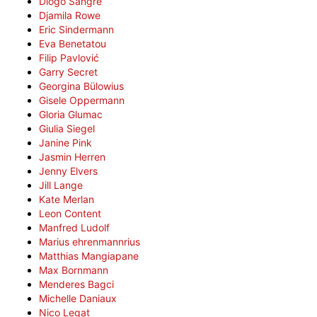
Diogo Sangre
Djamila Rowe
Eric Sindermann
Eva Benetatou
Filip Pavlović
Garry Secret
Georgina Bülowius
Gisele Oppermann
Gloria Glumac
Giulia Siegel
Janine Pink
Jasmin Herren
Jenny Elvers
Jill Lange
Kate Merlan
Leon Content
Manfred Ludolf
Marius ehrenmannrius
Matthias Mangiapane
Max Bornmann
Menderes Bagci
Michelle Daniaux
Nico Legat