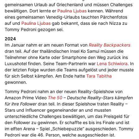
gemeinsamen Urlaub auf Griechenland und müssen Challenges
bewältigen. Dort lernte er
Paulina Ljubas
kennen. Während
eines gemeinsamen Venedig-Urlaubs tauchten Pärchenfotos
auf und
Paulina Ljubas
gab bekannt, dass sie nach Nizza zu
Tommy Pedroni gezogen sei.
2024
Im Januar nahm er am neuen Format von
Reality Backpackers
dran teil. Auf der thailändischen Insel Ko Samui müssen die
Teilnehmer ohne Karte oder Smartphone den Weg zurück ins
Luxushotel finden. Seine Team-Partnerin war
Lena Schiwiora
. In
der letzten Folge wurden die Teams aufgelöst und jeder musste
für sich Selbst kämpfen. Am Ende hatte
Tara Tabitha
gewonnen.
Tommy Pedroni nahm an der neuen Reality-Spielshow von
Amazon Prime Video
The 50
– Deutsche Reality-Stars kämpfen
für ihre Follower
dran teil. In dieser Spielshow traten Reality –
Stars und Influencer gegeneinander an und mussten
unterschiedliche Challenges bewältigen, um das Preisgeld für
den Follower zu gewinnen. Er schaffte es bis ins Finale und ist
im elften Arena – Spiel „Schiebepuzzle“ ausgeschieden. Tommy
Pedroni war die 46. Person, welche ausgeschieden ist.