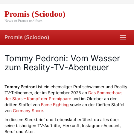
Skip
to
Promis (Sciodoo)
main
content
News zu Promis und Stars
Promis (Sciodoo)
Toggl
navig
Tommy Pedroni: Vom Wasser
zum Reality-TV-Abenteuer
Tommy Pedroni
ist ein ehemaliger Profischwimmer und Reality-
TV-Teilnehmer, der im September 2025 an
Das Sommerhaus
der Stars – Kampf der Promipaare
und im Oktober an der
dritten Staffel von
Fame Fighting
sowie an der fünften Staffel
von
Germany Shore
.
In diesem Steckbrief und Lebenslauf erfährst du alles über
seine bisherigen TV-Auftritte, Herkunft, Instagram-Account,
Beruf und Alter.