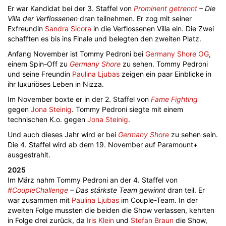
Er war Kandidat bei der 3. Staffel von
Prominent getrennt
– Die
Villa der Verflossenen
dran teilnehmen. Er zog mit seiner
Exfreundin
Sandra Sicora
in die Verflossenen Villa ein. Die Zwei
schafften es bis ins Finale und belegten den zweiten Platz.
Anfang November ist Tommy Pedroni bei
Germany Shore OG
,
einem Spin-Off zu
Germany Shore
zu sehen. Tommy Pedroni
und seine Freundin
Paulina Ljubas
zeigen ein paar Einblicke in
ihr luxuriöses Leben in Nizza.
Im November boxte er in der 2. Staffel von
Fame Fighting
gegen
Jona Steinig
. Tommy Pedroni siegte mit einem
technischen K.o. gegen
Jona Steinig
.
Und auch dieses Jahr wird er bei
Germany Shore
zu sehen sein.
Die 4. Staffel wird ab dem 19. November auf Paramount+
ausgestrahlt.
2025
Im März nahm Tommy Pedroni an der 4. Staffel von
#CoupleChallenge
– Das stärkste Team gewinnt
dran teil. Er
war zusammen mit
Paulina Ljubas
im Couple-Team. In der
zweiten Folge mussten die beiden die Show verlassen, kehrten
in Folge drei zurück, da
Iris Klein
und
Stefan Braun
die Show,