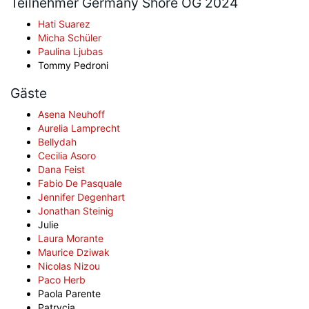
Teilnehmer Germany Shore OG 2024
Hati Suarez
Micha Schüler
Paulina Ljubas
Tommy Pedroni
Gäste
Asena Neuhoff
Aurelia Lamprecht
Bellydah
Cecilia Asoro
Dana Feist
Fabio De Pasquale
Jennifer Degenhart
Jonathan Steinig
Julie
Laura Morante
Maurice Dziwak
Nicolas Nizou
Paco Herb
Paola Parente
Patrycja