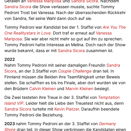
Gefallen an
Vanessa Mariposa
und
Sandra Sicora
. Nachdem
Sandra Sicora
die Show verlassen musste, suchte Tommy
Pedroni Trost bei Vanessa. Nach der überraschenden Rückkehr
von Sandra, fiel seine Wahl dann doch auf sie.
Tommy Pedroni war Kandidat bei der 1. Staffel von
Are You The
One Realitystars in Love
. Dort traf er erneut auf
Vanessa
Mariposa
. Sie war aber nicht mehr so gut auf ihn zu sprechen.
Tommy Pedroni hatte Interesse an Melina. Doch nach der Show
wurde bekannt, dass er mit
Sandra Sicora
zusammen ist.
2022
Nahm Tommy Pedroni mit seiner damaligen Freundin
Sandra
Sicora
, an der 3.Staffel von
Couple Challenge
dran teil. In
Finnland müssen die Beiden ihre Teamfähigkeit unter Beweis
stellen. Sie schafften es bis ins Finale, aber dort wurden sie von
den Brüdern
Calvin Kleinen
und
Marvin Kleinen
besiegt.
Die Zwei testeten ihre Treue in der 3. Staffel von
Temptation
Island VIP
. Leider hielt die Liebe den Treuetest nicht aus, denn
Sandra Sicora
turtelte mit
Kevin Platzer
. Daraufhin beendete
Tommy Pedroni die Beziehung.
2023
nahm Tommy Pedroni an der 3. Staffel von
Germany
Shore
dran teil. In dieser Show verbringen die Kandidaten einen