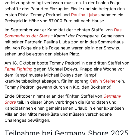
verletzungsbedingt verlassen mussten. In der finalen Folge
schaffte das Paar den Einzug ins Finale und sie belegten den
ersten Platz. Tommy Pedroni und
Paulina Ljubas
nahmen ein
Preisgeld in Höhe von 67.000 Euro mit nach Hause.
Im September war er Kandidat der zehnten Staffel von
Das
Sommerhaus der Stars
– Kampf der Promipaare
. Gemeinsam
mit seiner Partnerin Paulina Ljuba zog er in das Sommerhaus
ein. Von Folge eins bis Folge neun waren sie in der Show zu
sehen und belegten den siebten Platz.
Am 18. Oktober boxte Tommy Pedroni in der dritten Staffel von
Fame Fighting
gegen Michael Doleys. Knapp eine Woche vor
dem Kampf musste Michael Doleys den Kampf
krankheitsbedingt absagen, für ihn sprang
Calvin Steiner
ein.
Tommy Pedroni gewann durch ein K.o. den Boxkampf.
Ende Oktober nimmt er an der fünften Staffel von
Germany
Shore
teil. In dieser Show verbringen die Kandidaten und
Kandidatinnen einen gemeinsamen Urlaub in einer luxuriösen
Villa an der Mittelmeerküste und müssen verschiedene
Challenges bewältigen.
Teilnahme bei Germany Shore 2025