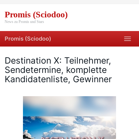
Skip
to
Promis (Sciodoo)
main
content
News zu Promis und Stars
Promis (Sciodoo)
Toggl
navig
Destination X: Teilnehmer,
Sendetermine, komplette
Kandidatenliste, Gewinner