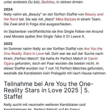
unter anderem
Du bist
,
Baddies
,
In deinen Armen
.
2024
Nelly nahm als „Beauty“ an der fünften Staffel von
Beauty and
the Nerd
teil. Sie war mit „Nerd“
Mike Batzies
in einem Team.
Die Zwei sind in Folge drei ausgeschieden.
Im September veröffentlichte sie ihre Single
Follow me Around
zwei Monate später ihre Single
Take It Or Leave It
.
2025
Im Sommer nahm Nelly an der fünften Staffel von
Are You the
One Reality Stars in Love
teil. Dort war sie auf der Suche nach
ihrem „Perfect Match“. Sie hatte ihr Perfect Match in
Calvin
Ogara
gefunden, doch ein Paar wurden die beiden nicht. In
dieser Staffel wurden nur 7 von 10 Perfect Matches gefunden,
weshalb die Kandidaten kein Preisgeld mit nach Hause nahmen.
Teilnahme bei Are You the One-
Reality Stars in Love 2025 | 5.
Staffel
Nelly sucht mit neunzehn weiteren Kandidaten und
Kandidatinnen ihr „Perfect Match“ auf Ko Samui.