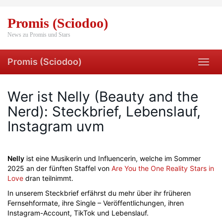
Skip
to
Promis (Sciodoo)
main
content
News zu Promis und Stars
Promis (Sciodoo)
Toggl
navig
Wer ist Nelly (Beauty and the
Nerd): Steckbrief, Lebenslauf,
Instagram uvm
Nelly
ist eine Musikerin und Influencerin, welche im Sommer
2025 an der fünften Staffel von
Are You the One Reality Stars in
Love
dran teilnimmt.
In unserem Steckbrief erfährst du mehr über ihr früheren
Fernsehformate, ihre Single – Veröffentlichungen, ihren
Instagram-Account, TikTok und Lebenslauf.