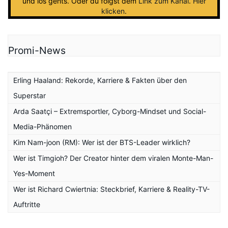
und los gehts. Oder du folgst dem
Link zum Kanal
.
Hier
klicken
.
Promi-News
Erling Haaland: Rekorde, Karriere & Fakten über den
Superstar
Arda Saatçi – Extremsportler, Cyborg-Mindset und Social-
Media-Phänomen
Kim Nam-joon (RM): Wer ist der BTS-Leader wirklich?
Wer ist Timgioh? Der Creator hinter dem viralen Monte-Man-
Yes-Moment
Wer ist Richard Cwiertnia: Steckbrief, Karriere & Reality-TV-
Auftritte