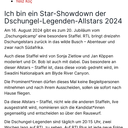
Yeliz Koç
Ich bin ein Star-Showdown der
Dschungel-Legenden-Allstars 2024
Am 16. August 2024 gibt es zum 20. Jubiläum vom
„Dschungelcamp“ eine besondere Staffel. RTL bringt dreizehn
Dschungelstars zurück in das wilde Busch – Abenteuer und
zwar nach Südafrika.
Auch diese Staffel wird von Sonja Zietlow und Jan Köppen
moderiert und Dr. Bob ist auch mit dabei. Das besondere an
dieser Allstars – Staffel ist, dass diese vorab gedreht wird, im
Swadini Nationalpark am Blyde River Canyon.
Die Prominent*innen dürfen dieses Mal keine Begleitpersonen
mitnehmen und nach ihrem Ausscheiden, sollen sie sofort nach
Hause fliegen.
Da diese Allstars – Staffel, nicht wie die anderen Staffeln, live
ausgestrahlt wird, nominieren sich die Kandidat*innen
gegenseitig und entscheiden so über den Rauswurf.
Die Dschungel-Legenden sind täglich um 20:15 Uhr, zwei
Wochen lang auf RTL zu sehen. Auf RTLPlus ist jede neue Folge