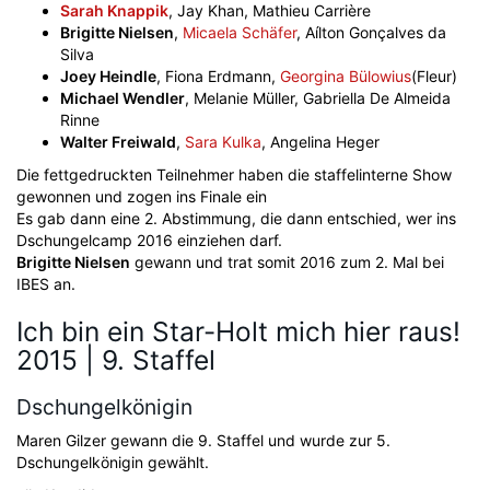
Sarah Knappik
, Jay Khan, Mathieu Carrière
Brigitte Nielsen
,
Micaela Schäfer
, Aílton Gonçalves da
Silva
Joey Heindle
, Fiona Erdmann,
Georgina Bülowius
(Fleur)
Michael Wendler
, Melanie Müller, Gabriella De Almeida
Rinne
Walter Freiwald
,
Sara Kulka
, Angelina Heger⁠
Die fettgedruckten Teilnehmer haben die staffelinterne Show
gewonnen und zogen ins Finale ein
Es gab dann eine 2. Abstimmung, die dann entschied, wer ins
Dschungelcamp 2016 einziehen darf.
Brigitte Nielsen
gewann und trat somit 2016 zum 2. Mal bei
IBES an.
Ich bin ein Star-Holt mich hier raus!
2015 | 9. Staffel
Dschungelkönigin
Maren Gilzer gewann die 9. Staffel und wurde zur 5.
Dschungelkönigin gewählt.