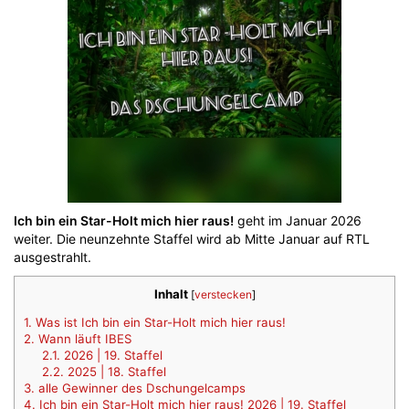
Ich bin ein Star-Holt mich hier raus!
geht im Januar 2026
weiter. Die neunzehnte Staffel wird ab Mitte Januar auf RTL
ausgestrahlt.
Inhalt
[
verstecken
]
1.
Was ist Ich bin ein Star-Holt mich hier raus!
2.
Wann läuft IBES
2.1.
2026 | 19. Staffel
2.2.
2025 | 18. Staffel
3.
alle Gewinner des Dschungelcamps
4.
Ich bin ein Star-Holt mich hier raus! 2026 | 19. Staffel