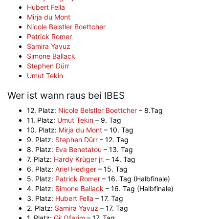
Hubert Fella
Mirja du Mont
Nicole Belstler Boettcher
Patrick Romer
Samira Yavuz
Simone Ballack
Stephen Dürr
Umut Tekin
Wer ist wann raus bei IBES
12. Platz:
Nicole Belstler Boettcher
– 8.Tag
11. Platz:
Umut Tekin
– 9. Tag
10. Platz:
Mirja du Mont
– 10. Tag
9. Platz:
Stephen Dürr
– 12. Tag
8. Platz:
Eva Benetatou
– 13. Tag
7. Platz:
Hardy Krüger jr.
– 14. Tag
6. Platz:
Ariel Hediger
– 15. Tag
5. Platz:
Patrick Romer
– 16. Tag (Halbfinale)
4. Platz:
Simone Ballack
– 16. Tag (Halbfinale)
3. Platz:
Hubert Fella
– 17. Tag
2. Platz:
Samira Yavuz
– 17. Tag
1. Platz:
Gil Ofarim
– 17. Tag