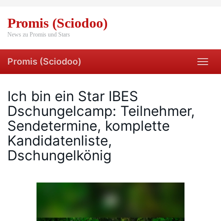
Skip
to
Promis (Sciodoo)
main
content
News zu Promis und Stars
Promis (Sciodoo)
Toggl
navig
Ich bin ein Star IBES
Dschungelcamp: Teilnehmer,
Sendetermine, komplette
Kandidatenliste,
Dschungelkönig