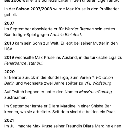
Bis 2006
war er als Schiedsrichter in den unteren Ligen aktiv.
In der
Saison 2007/2008
wurde Max Kruse in den Profikader
geholt.
2007
Im September absolvierte er für
Werder Bremen
sein erstes
Bundesliga-Spiel gegen
Arminia Bielefeld
.
2010
kam sein Sohn zur Welt. Er lebt bei seiner Mutter in den
USA.
2019
wechselte Max Kruse ins Ausland, in die türkische Liga zu
Fenerbahce Istanbul
.
2020
Er kehrte zurück in die Bundesliga, zum Verein
1. FC Union
Berlin
und wechselte zwei Jahre später zu
VFL Wolfsburg
.
Auf Twitch begann er unter den Namen
MaxKruseGaming
zustreamen.
Im September lernte er Dilara Mardine in einer Shisha Bar
kennen, wo sie arbeitete. Seit dem sind die beiden ein Paar.
2021
Im Juli machte Max Kruse seiner Freundin Dilara Mardine einen