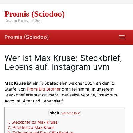
Skip
to
Promis (Sciodoo)
main
content
News zu Promis und Stars
Promis (Sciodoo)
Toggl
navig
Wer ist Max Kruse: Steckbrief,
Lebenslauf, Instagram uvm
Max Kruse
ist ein Fußballspieler, welcher 2024 an der 12.
Staffel von
Promi Big Brother
dran teilnimmt. In unserem
Steckbrief erfährst du mehr über seine Vereine, Instagram-
Account, Alter und Lebenslauf.
Inhalt
[
verstecken
]
1.
Steckbrief zu Max Kruse
2.
Privates zu Max Kruse
3.
Teilnahme bei Promi Big Brother