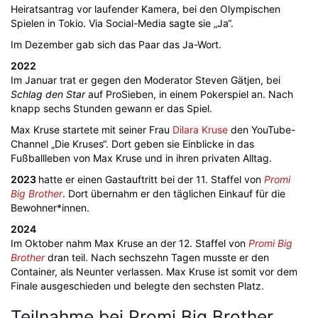
Heiratsantrag vor laufender Kamera, bei den Olympischen
Spielen in Tokio. Via Social-Media sagte sie „Ja“.
Im Dezember gab sich das Paar das Ja-Wort.
2022
Im Januar trat er gegen den Moderator Steven Gätjen, bei
Schlag den Star
auf ProSieben, in einem Pokerspiel an. Nach
knapp sechs Stunden gewann er das Spiel.
Max Kruse startete mit seiner Frau
Dilara Kruse
den YouTube-
Channel „Die Kruses“. Dort geben sie Einblicke in das
Fußballleben von Max Kruse und in ihren privaten Alltag.
2023
hatte er einen Gastauftritt bei der 11. Staffel von
Promi
Big Brother
. Dort übernahm er den täglichen Einkauf für die
Bewohner*innen.
2024
Im Oktober nahm Max Kruse an der 12. Staffel von
Promi Big
Brother
dran teil. Nach sechszehn Tagen musste er den
Container, als Neunter verlassen. Max Kruse ist somit vor dem
Finale ausgeschieden und belegte den sechsten Platz.
Teilnahme bei Promi Big Brother