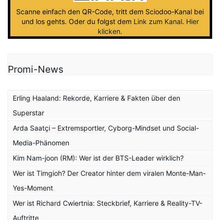
Scanne einfach den QR-Code, tritt dem Sciodoo-Kanal bei
und los gehts. Oder du folgst dem
Link zum Kanal
.
Hier
klicken
.
Promi-News
Erling Haaland: Rekorde, Karriere & Fakten über den
Superstar
Arda Saatçi – Extremsportler, Cyborg-Mindset und Social-
Media-Phänomen
Kim Nam-joon (RM): Wer ist der BTS-Leader wirklich?
Wer ist Timgioh? Der Creator hinter dem viralen Monte-Man-
Yes-Moment
Wer ist Richard Cwiertnia: Steckbrief, Karriere & Reality-TV-
Auftritte