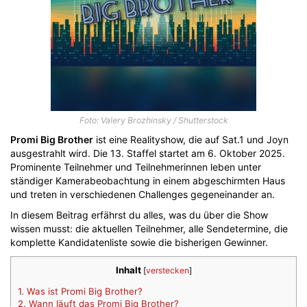
Foto: Valery Brozhinsky / Shutterstock
Promi Big Brother
ist eine Realityshow, die auf Sat.1 und Joyn
ausgestrahlt wird. Die 13. Staffel startet am 6. Oktober 2025.
Prominente Teilnehmer und Teilnehmerinnen leben unter
ständiger Kamerabeobachtung in einem abgeschirmten Haus
und treten in verschiedenen Challenges gegeneinander an.
In diesem Beitrag erfährst du alles, was du über die Show
wissen musst: die aktuellen Teilnehmer, alle Sendetermine, die
komplette Kandidatenliste sowie die bisherigen Gewinner.
Inhalt
[
verstecken
]
1.
Was ist Promi Big Brother?
2.
Wann läuft das Promi Big Brother?