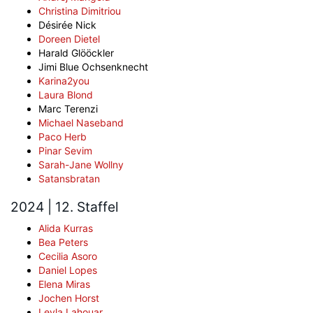
Christina Dimitriou
Désirée Nick
Doreen Dietel
Harald Glööckler
Jimi Blue Ochsenknecht
Karina2you
Laura Blond
Marc Terenzi
Michael Naseband
Paco Herb
Pinar Sevim
Sarah-Jane Wollny
Satansbratan
2024 | 12. Staffel
Alida Kurras
Bea Peters
Cecilia Asoro
Daniel Lopes
Elena Miras
Jochen Horst
Leyla Lahouar