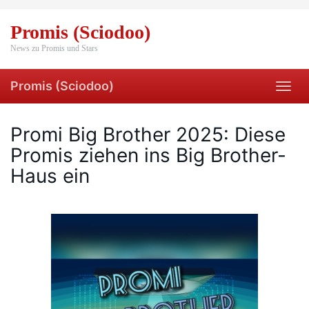
Skip
to
Promis (Sciodoo)
main
content
News zu Promis und Stars
Promis (Sciodoo)
Toggl
navig
Promi Big Brother 2025: Diese
Promis ziehen ins Big Brother-
Haus ein