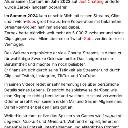
Als er seinen Content
im Jahr 2023
auf
Just Chatting
änderte,
wurde Zarbex langsam populärer.
Im Sommer 2024
kam er schließlich mit seinen Streams, Clips
und Twitch-
Subs
groß heraus. Eine Kooperation mit bekannten
Streamer-Größen half ihm ebenso dabei.
Zarbex hatte plötzlich weit mehr als 5.000 Zuschauer und seine
Clips gingen viral. Allein über seine Twitch-
Subs
verdiente er ein
Vermögen.
Des Weiteren organisierte er viele Charity-Streams, in denen er
für wohltätige Zwecke Geld sammelte. Das steigerte seine
Berühmtheit und machte ihn noch beliebter.
Er finanziert sich durch seine Tätigkeit als Streamer und durch
Clips auf Twitch, Instagram, TikTok und YouTube.
In seinen Videos redet er sehr hemmungslos über persönliche
Details seines Lebens. Er spricht beispielsweise darüber, wie
man Klopapier richtig benutzt und welches er selbst verwendet.
Oder er erzählt von seinem ersten Mal und Sex im Allgemeinen.
Damit kommt er bei den Fans gut an.
Weiterhin streamt er live das Spielen von Games wie
League of
Legends
,
Valorant
und
Minecraft
. Während er spielt, liefert er
nebenbei in Echtzeit unterhaltsamen und alltäglichen Content