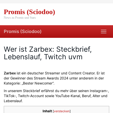
Skip
to
Promis (Sciodoo)
main
content
News zu Promis und Stars
Promis (Sciodoo)
Toggl
navig
Wer ist Zarbex: Steckbrief,
Lebenslauf, Twitch uvm
Zarbex
ist ein deutscher Streamer und Content Creator. Er ist
der Gewinner des Stream Awards 2024 unter anderem in der
Kategorie: „Bester Newcomer“.
In unserem Steckbrief erfährst du mehr über seinen Instagram-,
TikTok-, Twitch-Account sowie YouTube-Kanal, Beruf, Alter und
Lebenslauf.
Inhalt
[
verstecken
]