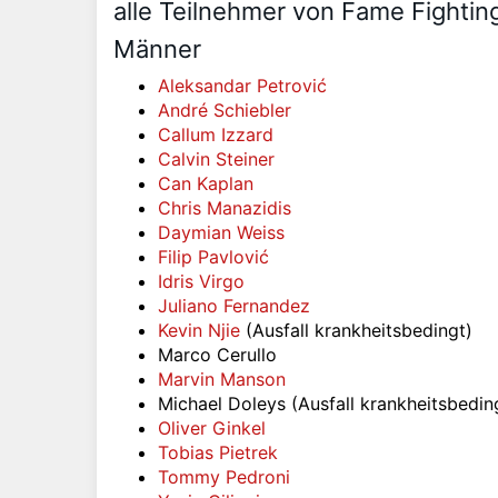
alle Teilnehmer von Fame Fightin
Männer
Aleksandar Petrović
André Schiebler
Callum Izzard
Calvin Steiner
Can Kaplan
Chris Manazidis
Daymian Weiss
Filip Pavlović
Idris Virgo
Juliano Fernandez
Kevin Njie
(Ausfall krankheitsbedingt)
Marco Cerullo
Marvin Manson
Michael Doleys (Ausfall krankheitsbedin
Oliver Ginkel
Tobias Pietrek
Tommy Pedroni