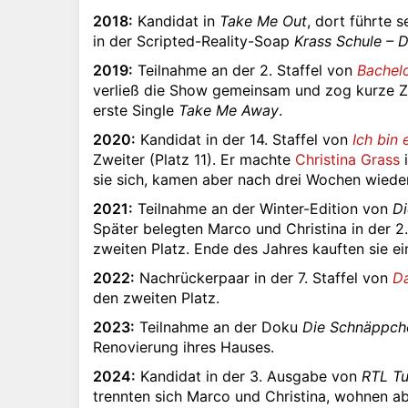
2018:
Kandidat in
Take Me Out
, dort führte 
in der Scripted-Reality-Soap
Krass Schule – D
2019:
Teilnahme an der 2. Staffel von
Bachelo
verließ die Show gemeinsam und zog kurze Z
erste Single
Take Me Away
.
2020:
Kandidat in der 14. Staffel von
Ich bin 
Zweiter (Platz 11). Er machte
Christina Grass
i
sie sich, kamen aber nach drei Wochen wied
2021:
Teilnahme an der Winter-Edition von
Di
Später belegten Marco und Christina in der 2
zweiten Platz. Ende des Jahres kauften sie e
2022:
Nachrückerpaar in der 7. Staffel von
D
den zweiten Platz.
2023:
Teilnahme an der Doku
Die Schnäppch
Renovierung ihres Hauses.
2024:
Kandidat in der 3. Ausgabe von
RTL T
trennten sich Marco und Christina, wohnen a