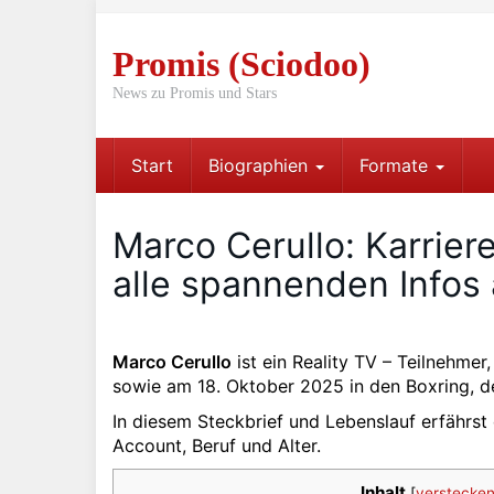
Skip
to
Promis (Sciodoo)
main
content
News zu Promis und Stars
Start
Biographien
Formate
Marco Cerullo: Karrier
alle spannenden Infos 
Marco Cerullo
ist ein Reality TV – Teilnehmer
sowie am 18. Oktober 2025 in den Boxring, de
In diesem Steckbrief und Lebenslauf erfährst 
Account, Beruf und Alter.
Inhalt
[
verstecke