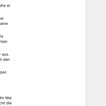
lte er
ar
seine
ls
nten
) aus.
t
den
gten
 Im Mai
cht die