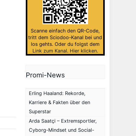
Scanne einfach den QR-Code,
tritt dem Sciodoo-Kanal bei und
los gehts. Oder du folgst dem
Link zum Kanal
.
Hier klicken
.
Promi-News
Erling Haaland: Rekorde,
Karriere & Fakten über den
Superstar
Arda Saatçi – Extremsportler,
Cyborg-Mindset und Social-