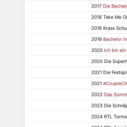
2017
Die Bachel
2018 Take Me O
2018 Krass Schul
2019
Bachelor i
2020
Ich bin ein
2020 Die Superh
2021 Die Festspie
2021
#CoupleCh
2022
Das Somme
2023 Die Schnä
2024 RTL Turms