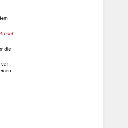
 dem
trennt
er die
 vor
 einen