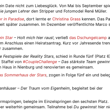
sein Date nicht zum Liebesglück. Von Mai bis September spie
ie jungen Lehrer
den Stripper und Fotomodel René Müller.
r in Paradise
, dort lernte er
Christina Grass
kennen. Das Pa
eit später zusammen. Im Dezember veröffentlichte Marco 
ein Star
– Holt mich hier raus!
, verließ
das Dschungelcamp
a
m Anschluss einen Heiratsantrag. Kurz vor Jahresende tren
er zusammen.
e Festspiele der Reality Stars
, schied in Runde fünf (Platz 6
. Staffel von
#CoupleChallenge
– Das stärkste Team gewinn
in Haus in Nienburg und renovierten es gemeinsam.
as Sommerhaus der Stars
, zogen in Folge fünf ein und bele
enhäuser – Der Traum vom Eigenheim
, begleitet bei der
urmspringen
, belegte im Einzelspringen den sechsten Platz.
ber weiterhin gemeinsam. Teilnahme bei
Du gewinnst hier ni