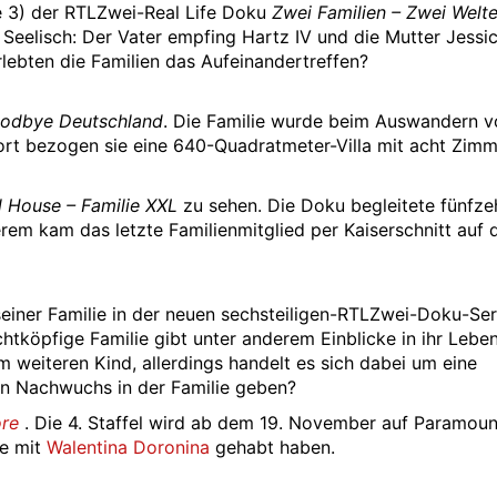
lge 3) der RTLZwei-Real Life Doku
Zwei Familien – Zwei Welt
e Seelisch: Der Vater empfing Hartz IV und die Mutter Jessi
rlebten die Familien das Aufeinandertreffen?
odbye Deutschland
. Die Familie wurde beim Auswandern v
ort bezogen sie eine 640-Quadratmeter-Villa mit acht Zimm
l House – Familie XXL
zu sehen. Die Doku begleitete fünfze
erem kam das letzte Familienmitglied per Kaiserschnitt auf 
iner Familie in der neuen sechsteiligen-RTLZwei-Doku-Ser
htköpfige Familie gibt unter anderem Einblicke in ihr Lebe
m weiteren Kind, allerdings handelt es sich dabei um eine
en Nachwuchs in der Familie geben?
re
. Die 4. Staffel wird ab dem 19. November auf Paramou
re mit
Walentina Doronina
gehabt haben.