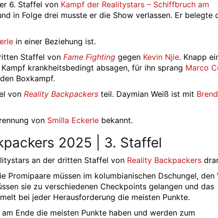
r 6. Staffel von
Kampf der Realitystars – Schiffbruch am
 und in Folge drei musste er die Show verlassen. Er belegte 
erle
in einer Beziehung ist.
itten Staffel von
Fame Fighting
gegen
Kevin Njie
. Knapp ei
Kampf krankheitsbedingt absagen, für ihn sprang
Marco Ce
t den Boxkampf.
fel von
Reality Backpackers
teil. Daymian Weiß ist mit
Bren
Trennung von
Smilla Eckerle
bekannt.
kpackers 2025 | 3. Staffel
tystars an der dritten Staffel von
Reality Backpackers
dran
ie Promipaare müssen im kolumbianischen Dschungel, den
üssen sie zu verschiedenen Checkpoints gelangen und das
melt bei jeder Herausforderung die meisten Punkte.
am Ende die meisten Punkte haben und werden zum