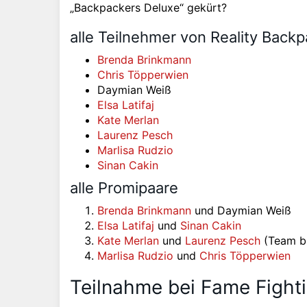
„Backpackers Deluxe“ gekürt?
alle Teilnehmer von Reality Back
Brenda Brinkmann
Chris Töpperwien
Daymian Weiß
Elsa Latifaj
Kate Merlan
Laurenz Pesch
Marlisa Rudzio
Sinan Cakin
alle Promipaare
Brenda Brinkmann
und Daymian Weiß
Elsa Latifaj
und
Sinan Cakin
Kate Merlan
und
Laurenz Pesch
(Team b
Marlisa Rudzio
und
Chris Töpperwien
Teilnahme bei Fame Fighti