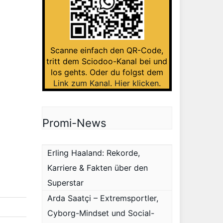
Scanne einfach den QR-Code,
tritt dem Sciodoo-Kanal bei und
los gehts. Oder du folgst dem
Link zum Kanal
.
Hier klicken
.
Promi-News
Erling Haaland: Rekorde,
Karriere & Fakten über den
Superstar
Arda Saatçi – Extremsportler,
Cyborg-Mindset und Social-