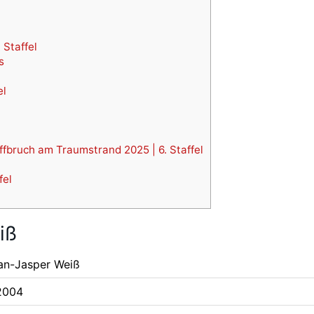
 Staffel
s
el
ffbruch am Traumstrand 2025 | 6. Staffel
fel
iß
an-Jasper Weiß
2004