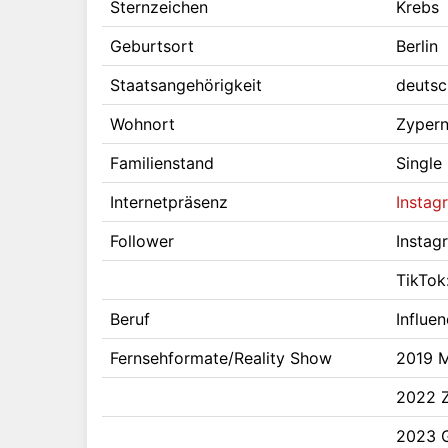
Sternzeichen
Krebs
Geburtsort
Berlin
Staatsangehörigkeit
deutsc
Wohnort
Zyper
Familienstand
Single
Internetpräsenz
Instag
Follower
Instag
TikTok
Beruf
Influen
Fernsehformate/Reality Show
2019 M
2022 Z
2023 