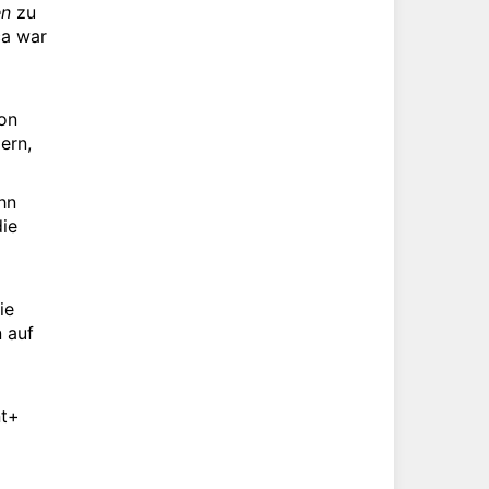
en
zu
ca war
on
ern,
hn
die
ie
n auf
nt+