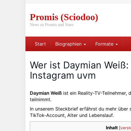
Skip
to
Promis (Sciodoo)
main
content
News zu Promis und Stars
Start
Biographien
Formate
Wer ist Daymian Weiß: 
Instagram uvm
Daymian Weiß
ist ein Reality-TV-Teilnehmer,
teilnimmt.
In unserem Steckbrief erfährst du mehr über 
TikTok-Account, Alter und Lebenslauf.
Inhalt
[
verst