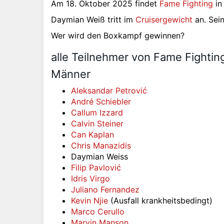
Am 18. Oktober 2025 findet
Fame Fighting
in
Daymian Weiß tritt im
Cruisergewicht
an. Sei
Wer wird den Boxkampf gewinnen?
alle Teilnehmer von Fame Fightin
Männer
Aleksandar Petrović
André Schiebler
Callum Izzard
Calvin Steiner
Can Kaplan
Chris Manazidis
Daymian Weiss
Filip Pavlović
Idris Virgo
Juliano Fernandez
Kevin Njie
(Ausfall krankheitsbedingt)
Marco Cerullo
Marvin Manson