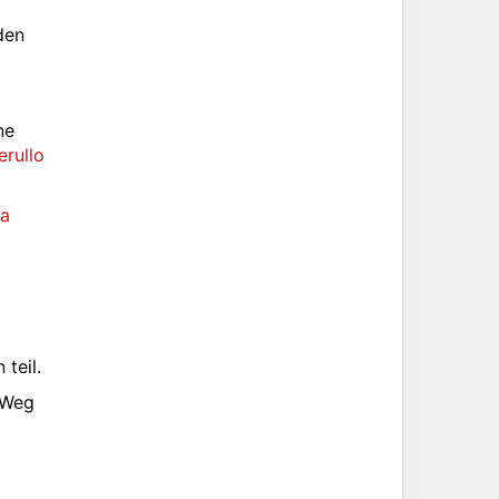
den
ne
rullo
da
 teil.
 Weg