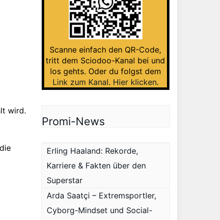
Scanne einfach den QR-Code,
tritt dem Sciodoo-Kanal bei und
los gehts. Oder du folgst dem
Link zum Kanal
.
Hier klicken
.
t wird.
Promi-News
die
Erling Haaland: Rekorde,
Karriere & Fakten über den
Superstar
Arda Saatçi – Extremsportler,
Cyborg-Mindset und Social-