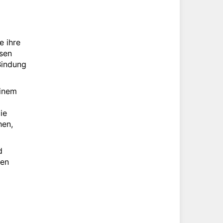
e ihre
ssen
Bindung
einem
ie
hen,
d
ren