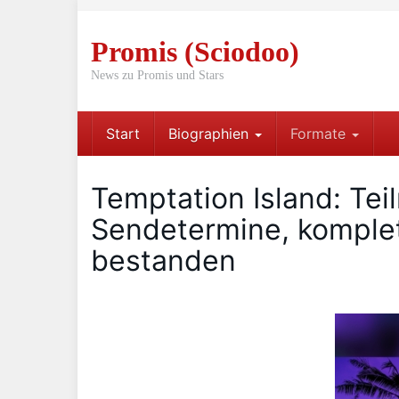
Skip
to
Promis (Sciodoo)
main
content
News zu Promis und Stars
Start
Biographien
Formate
Temptation Island: Tei
Sendetermine, komplet
bestanden