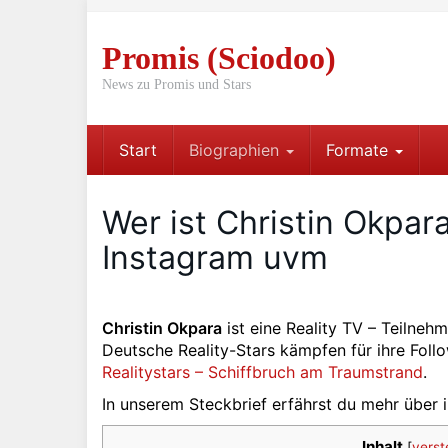
Skip
to
Promis (Sciodoo)
main
content
News zu Promis und Stars
Start
Biographien
Formate
Wer ist Christin Okpara
Instagram uvm
Christin Okpara
ist eine Reality TV – Teilneh
Deutsche Reality-Stars kämpfen für ihre Foll
Realitystars – Schiffbruch am Traumstrand
.
In unserem Steckbrief erfährst du mehr über i
Inhalt
[
verst