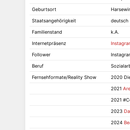
Geburtsort
Harsewi
Staatsangehörigkeit
deutsch
Familienstand
k.A.
Internetpräsenz
Instagra
Follower
Instagra
Beruf
Sozialarb
Fernsehformate/Reality Show
2020 Die
2021
Ar
2021 #Co
2023
Da
2024
Be