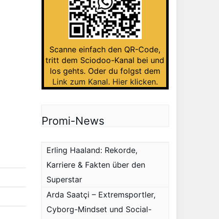
Scanne einfach den QR-Code,
tritt dem Sciodoo-Kanal bei und
los gehts. Oder du folgst dem
Link zum Kanal
.
Hier klicken
.
Promi-News
Erling Haaland: Rekorde,
Karriere & Fakten über den
Superstar
Arda Saatçi – Extremsportler,
Cyborg-Mindset und Social-