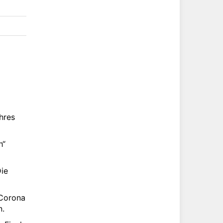
ihres
h“
ie
„Corona
n.