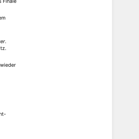
s Finale
nem
wer
.
tz.
 wieder
nt-