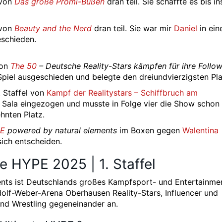
 von
Das große Promi-Büßen
dran teil. Sie schaffte es bis in
 von
Beauty and the Nerd
dran teil. Sie war mir
Daniel
in ei
eschieden.
von
The 50
– Deutsche Reality-Stars kämpfen für ihre Follo
piel ausgeschieden und belegte den dreiundvierzigsten Pla
. Staffel von
Kampf der Realitystars – Schiffbruch am
 die Sala eingezogen und musste in Folge vier die Show schon
hnten Platz.
PE
powered by natural elements
im Boxen gegen
Walentina
sich entscheiden.
e HYPE 2025 | 1. Staffel
nts ist Deutschlands großes Kampfsport- und Entertainme
olf-Weber-Arena Oberhausen Reality-Stars, Influencer und
und Wrestling gegeneinander an.