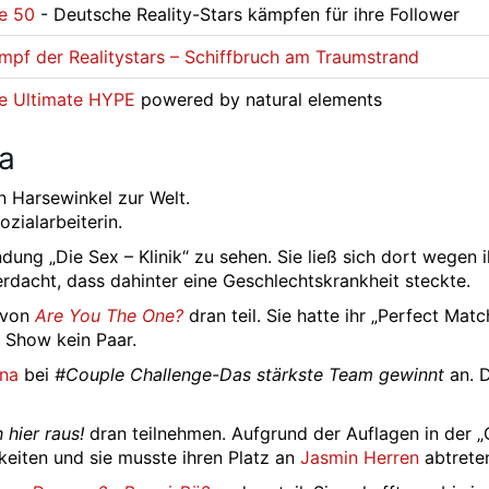
e 50
- Deutsche Reality-Stars kämpfen für ihre Follower
mpf der Realitystars – Schiffbruch am Traumstrand
e Ultimate HYPE
powered by natural elements
ra
 Harsewinkel zur Welt.
zialarbeiterin.
ndung „Die Sex – Klinik“ zu sehen. Sie ließ sich dort wegen 
erdacht, dass dahinter eine Geschlechtskrankheit steckte.
l von
Are You The One?
dran teil. Sie hatte ihr „Perfect Matc
 Show kein Paar.
ina
bei
#Couple Challenge-Das stärkste Team gewinnt
an. D
 hier raus!
dran teilnehmen. Aufgrund der Auflagen in der 
keiten und sie musste ihren Platz an
Jasmin Herren
abtrete