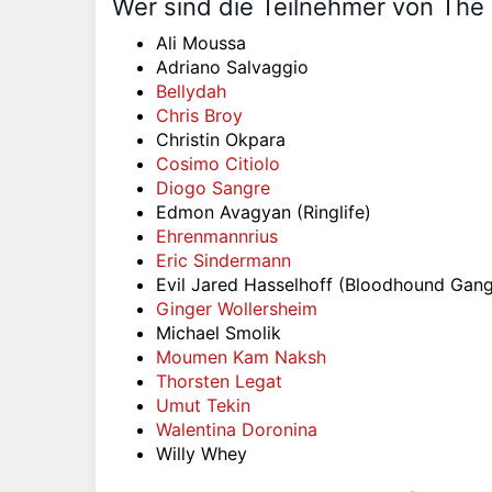
Wer sind die Teilnehmer von The
Ali Moussa
Adriano Salvaggio
Bellydah
Chris Broy
Christin Okpara
Cosimo Citiolo
Diogo Sangre
Edmon Avagyan (Ringlife)
Ehrenmannrius
Eric Sindermann
Evil Jared Hasselhoff (Bloodhound Gang
Ginger Wollersheim
Michael Smolik
Moumen Kam Naksh
Thorsten Legat
Umut Tekin
Walentina Doronina
Willy Whey