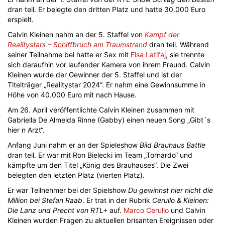
dran teil. Er belegte den dritten Platz und hatte 30.000 Euro
erspielt.
Calvin Kleinen nahm an der 5. Staffel von
Kampf der
Realitystars – Schiffbruch am Traumstrand
dran teil. Während
seiner Teilnahme bei hatte er Sex mit
Elsa Latifaj
, sie trennte
sich daraufhin vor laufender Kamera von ihrem Freund. Calvin
Kleinen wurde der Gewinner der 5. Staffel und ist der
Titelträger „Realitystar 2024“. Er nahm eine Gewinnsumme in
Höhe von 40.000 Euro mit nach Hause.
Am 26. April veröffentlichte Calvin Kleinen zusammen mit
Gabriella De Almeida Rinne (Gabby) einen neuen Song „Gibt´s
hier n Arzt“.
Anfang Juni nahm er an der Spieleshow
Bild Brauhaus Battle
dran teil. Er war mit Ron Bielecki im Team „Tornardo“ und
kämpfte um den Titel „König des Brauhauses“. Die Zwei
belegten den letzten Platz (vierten Platz).
Er war Teilnehmer bei der Spielshow
Du gewinnst hier nicht die
Million bei Stefan Raab
. Er trat in der Rubrik
Cerullo & Kleinen:
Die Lanz und Precht von RTL+
auf.
Marco Cerullo
und Calvin
Kleinen wurden Fragen zu aktuellen brisanten Ereignissen oder