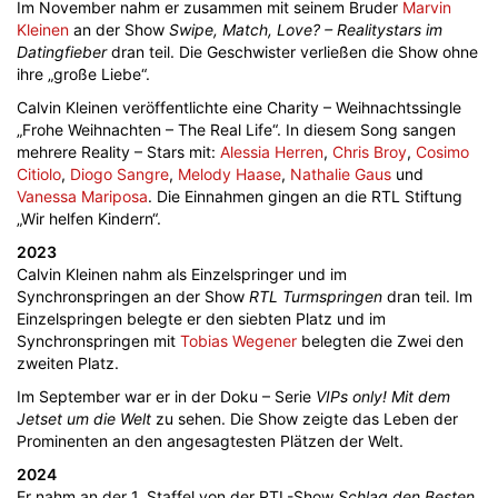
Im November nahm er zusammen mit seinem Bruder
Marvin
Kleinen
an der Show
Swipe, Match, Love? – Realitystars im
Datingfieber
dran teil. Die Geschwister verließen die Show ohne
ihre „große Liebe“.
Calvin Kleinen veröffentlichte eine Charity – Weihnachtssingle
„Frohe Weihnachten – The Real Life“. In diesem Song sangen
mehrere Reality – Stars mit:
Alessia Herren
,
Chris Broy
,
Cosimo
Citiolo
,
Diogo Sangre
,
Melody Haase
,
Nathalie Gaus
und
Vanessa Mariposa
. Die Einnahmen gingen an die RTL Stiftung
„Wir helfen Kindern“.
2023
Calvin Kleinen nahm als Einzelspringer und im
Synchronspringen an der Show
RTL Turmspringen
dran teil. Im
Einzelspringen belegte er den siebten Platz und im
Synchronspringen mit
Tobias Wegener
belegten die Zwei den
zweiten Platz.
Im September war er in der Doku – Serie
VIPs only! Mit dem
Jetset um die Welt
zu sehen. Die Show zeigte das Leben der
Prominenten an den angesagtesten Plätzen der Welt.
2024
Er nahm an der 1. Staffel von der RTL-Show
Schlag den Besten