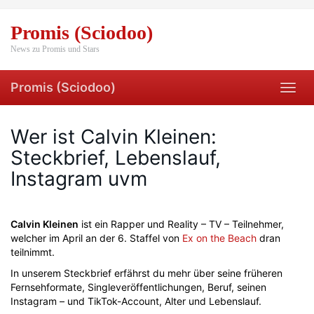
Skip
to
Promis (Sciodoo)
main
content
News zu Promis und Stars
Promis (Sciodoo)
Toggl
navig
Wer ist Calvin Kleinen:
Steckbrief, Lebenslauf,
Instagram uvm
Calvin Kleinen
ist ein Rapper und Reality – TV – Teilnehmer,
welcher im April an der 6. Staffel von
Ex on the Beach
dran
teilnimmt.
In unserem Steckbrief erfährst du mehr über seine früheren
Fernsehformate, Singleveröffentlichungen, Beruf, seinen
Instagram – und TikTok-Account, Alter und Lebenslauf.