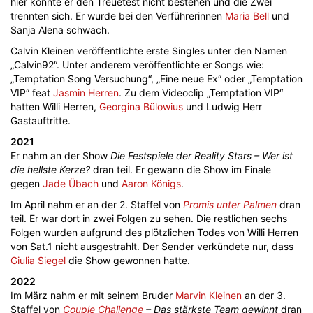
hier konnte er den Treuetest nicht bestehen und die Zwei
trennten sich. Er wurde bei den Verführerinnen
Maria Bell
und
Sanja Alena schwach.
Calvin Kleinen veröffentlichte erste Singles unter den Namen
„Calvin92“. Unter anderem veröffentlichte er Songs wie:
„Temptation Song Versuchung“, „Eine neue Ex“ oder „Temptation
VIP“ feat
Jasmin Herren
. Zu dem Videoclip „Temptation VIP“
hatten Willi Herren,
Georgina Bülowius
und Ludwig Herr
Gastauftritte.
2021
Er nahm an der Show
Die Festspiele der Reality Stars – Wer ist
die hellste Kerze?
dran teil. Er gewann die Show im Finale
gegen
Jade Übach
und
Aaron Königs
.
Im April nahm er an der 2. Staffel von
Promis unter Palmen
dran
teil. Er war dort in zwei Folgen zu sehen. Die restlichen sechs
Folgen wurden aufgrund des plötzlichen Todes von Willi Herren
von Sat.1 nicht ausgestrahlt. Der Sender verkündete nur, dass
Giulia Siegel
die Show gewonnen hatte.
2022
Im März nahm er mit seinem Bruder
Marvin Kleinen
an der 3.
Staffel von
Couple Challenge
– Das stärkste Team gewinnt
dran