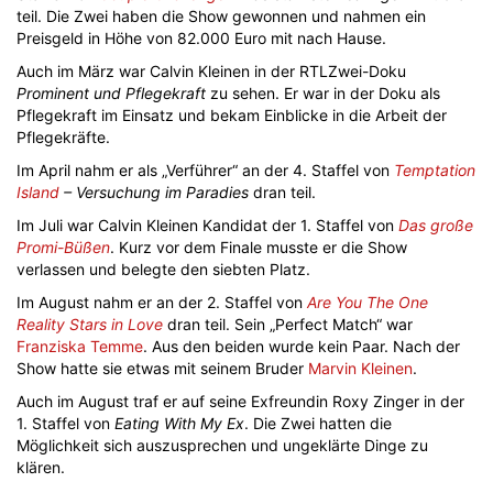
teil. Die Zwei haben die Show gewonnen und nahmen ein
Preisgeld in Höhe von 82.000 Euro mit nach Hause.
Auch im März war Calvin Kleinen in der RTLZwei-Doku
Prominent und Pflegekraft
zu sehen. Er war in der Doku als
Pflegekraft im Einsatz und bekam Einblicke in die Arbeit der
Pflegekräfte.
Im April nahm er als „Verführer“ an der 4. Staffel von
Temptation
Island
– Versuchung im Paradies
dran teil.
Im Juli war Calvin Kleinen Kandidat der 1. Staffel von
Das große
Promi-Büßen
. Kurz vor dem Finale musste er die Show
verlassen und belegte den siebten Platz.
Im August nahm er an der 2. Staffel von
Are You The One
Reality Stars in Love
dran teil. Sein „Perfect Match“ war
Franziska Temme
. Aus den beiden wurde kein Paar. Nach der
Show hatte sie etwas mit seinem Bruder
Marvin Kleinen
.
Auch im August traf er auf seine Exfreundin Roxy Zinger in der
1. Staffel von
Eating With My Ex
. Die Zwei hatten die
Möglichkeit sich auszusprechen und ungeklärte Dinge zu
klären.