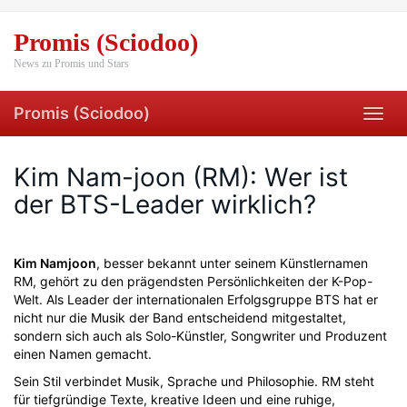
Skip
to
Promis (Sciodoo)
main
content
News zu Promis und Stars
Promis (Sciodoo)
Toggl
navig
Kim Nam-joon (RM): Wer ist
der BTS-Leader wirklich?
Kim Namjoon
, besser bekannt unter seinem Künstlernamen
RM, gehört zu den prägendsten Persönlichkeiten der K-Pop-
Welt. Als Leader der internationalen Erfolgsgruppe BTS hat er
nicht nur die Musik der Band entscheidend mitgestaltet,
sondern sich auch als Solo-Künstler, Songwriter und Produzent
einen Namen gemacht.
Sein Stil verbindet Musik, Sprache und Philosophie. RM steht
für tiefgründige Texte, kreative Ideen und eine ruhige,