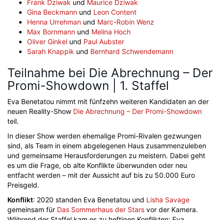
Frank Dziwak
und
Maurice Dziwak
Gina Beckmann
und
Leon Content
Henna Urrehman
und
Marc-Robin Wenz
Max Bornmann
und
Melina Hoch
Oliver Ginkel
und
Paul Aubster
Sarah Knappik
und
Bernhard Schwendemann
Teilnahme bei Die Abrechnung – Der
Promi-Showdown | 1. Staffel
Eva Benetatou nimmt mit fünfzehn weiteren Kandidaten an der
neuen Reality-Show
Die Abrechnung – Der Promi-Showdown
teil.
In dieser Show werden ehemalige Promi-Rivalen gezwungen
sind, als Team in einem abgelegenen Haus zusammenzuleben
und gemeinsame Herausforderungen zu meistern. Dabei geht
es um die Frage, ob alte Konflikte überwunden oder neu
entfacht werden – mit der Aussicht auf bis zu 50.000 Euro
Preisgeld.
Konflikt
: 2020 standen Eva Benetatou und
Lisha Savage
gemeinsam für
Das Sommerhaus der Stars
vor der Kamera.
Während der Staffel kam es zu heftigen Konflikten: Eva