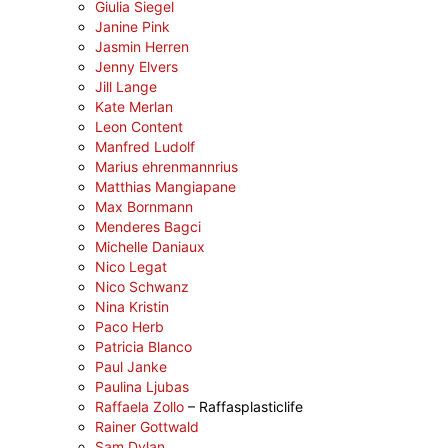
Giulia Siegel
Janine Pink
Jasmin Herren
Jenny Elvers
Jill Lange
Kate Merlan
Leon Content
Manfred Ludolf
Marius ehrenmannrius
Matthias Mangiapane
Max Bornmann
Menderes Bagci
Michelle Daniaux
Nico Legat
Nico Schwanz
Nina Kristin
Paco Herb
Patricia Blanco
Paul Janke
Paulina Ljubas
Raffaela Zollo
– Raffasplasticlife
Rainer Gottwald
Sam Dylan