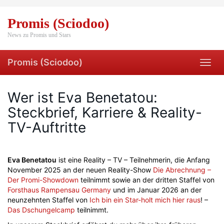
Skip
to
Promis (Sciodoo)
main
content
News zu Promis und Stars
Promis (Sciodoo)
Toggl
navig
Wer ist Eva Benetatou:
Steckbrief, Karriere & Reality-
TV-Auftritte
Eva Benetatou
ist eine Reality – TV – Teilnehmerin, die Anfang
November 2025 an der neuen Reality-Show
Die Abrechnung –
Der Promi-Showdown
teilnimmt sowie an der dritten Staffel von
Forsthaus Rampensau Germany
und im Januar 2026 an der
neunzehnten Staffel von
Ich bin ein Star-holt mich hier raus
! –
Das Dschungelcamp
teilnimmt.