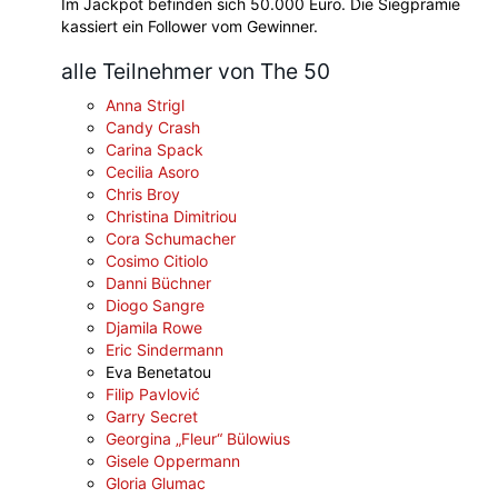
Im Jackpot befinden sich 50.000 Euro. Die Siegprämie
kassiert ein Follower vom Gewinner.
alle Teilnehmer von The 50
Anna Strigl
Candy Crash
Carina Spack
Cecilia Asoro
Chris Broy
Christina Dimitriou
Cora Schumacher
Cosimo Citiolo
Danni Büchner
Diogo Sangre
Djamila Rowe
Eric Sindermann
Eva Benetatou
Filip Pavlović
Garry Secret
Georgina „Fleur“ Bülowius
Gisele Oppermann
Gloria Glumac