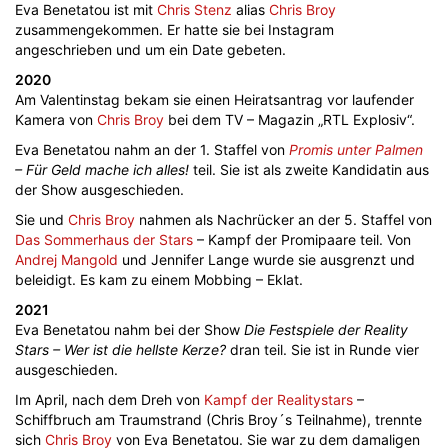
Eva Benetatou ist mit
Chris Stenz
alias
Chris Broy
zusammengekommen. Er hatte sie bei Instagram
angeschrieben und um ein Date gebeten.
2020
Am Valentinstag bekam sie einen Heiratsantrag vor laufender
Kamera von
Chris Broy
bei dem TV – Magazin „RTL Explosiv“.
Eva Benetatou nahm an der 1. Staffel von
Promis unter Palmen
– Für Geld mache ich alles!
teil. Sie ist als zweite Kandidatin aus
der Show ausgeschieden.
Sie und
Chris Broy
nahmen als Nachrücker an der 5. Staffel von
Das Sommerhaus der Stars
– Kampf der Promipaare teil. Von
Andrej Mangold
und Jennifer Lange wurde sie ausgrenzt und
beleidigt. Es kam zu einem Mobbing – Eklat.
2021
Eva Benetatou nahm bei der Show
Die Festspiele der Reality
Stars – Wer ist die hellste Kerze?
dran teil. Sie ist in Runde vier
ausgeschieden.
Im April, nach dem Dreh von
Kampf der Realitystars
–
Schiffbruch am Traumstrand (Chris Broy´s Teilnahme), trennte
sich
Chris Broy
von Eva Benetatou. Sie war zu dem damaligen