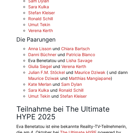
Sam Dylan
Sara Kulka
Stefan Kleiser
Ronald Schill
Umut Tekin
Verena Kerth
Die Paarungen
Anna Lisson
und
Chiara Bartsch
Danni Büchner
und
Patricia Blanco
Eva Benetatou und
Lisha Savage
Giulia Siegel
und
Verena Kerth
Julian F.M. Stöckel
und
Maurice Dziwak
( und dann
Maurice Dziwak
und
Matthias Mangiapane
)
Kate Merlan
und
Sam Dylan
Sara Kulka
und
Ronald Schill
Umut Tekin
und
Stefan Kleiser
Teilnahme bei The Ultimate
HYPE 2025
Eva Benetatou ist eine bekannte Reality-TV-Teilnehmerin,
die am 4. Oktober bei
The Ultimate HYPE
powered by