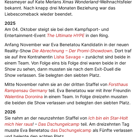
Kessmeyer auf Kate Merlans
Xmas Wonderland
-Weihnachtsfeier
bekannt. Nach knapp drei Monaten Beziehung war das
Liebescomeback wieder beendet.
2025
Am 04. Oktober steigt sie bei dem Kampfsport- und
Entertainment-Event
The Ultimate HYPE
in den Ring.
Anfang November war Eva Benetatou Kandidatin in der neuen
Reality-Show
Die Abrechnung – Der Promi-Showdown
. Dort traf
sie auf ihre Kontrahentin
Lisha Savage
– zunächst sind beide in
einem Team. Von Folge eins bis Folge drei waren beide in der
Show zu sehen, dann mussten sie nach dem Exit-Duell die
Show verlassen. Sie belegten den siebten Platz.
Mitte November nahm sie an der dritten Staffel von
Forsthaus
Rampensau Germany
teil. Eva Benetatou war mit ihrer Freundin
Walentina Doronina
in einem Team. In Folge dreizehn mussten
die beiden die Show verlassen und belegten den siebten Platz.
2026
Sie nahm an der neunzehnten Staffel von
Ich bin ein Star-Holt
mich hier raus
! –
Das Dschungelcamp
teil. Am dreizehnten Tag
musste Eva Benetatou
das Dschungelcamp
als Fünfte verlassen
und belegte den achten Platz.