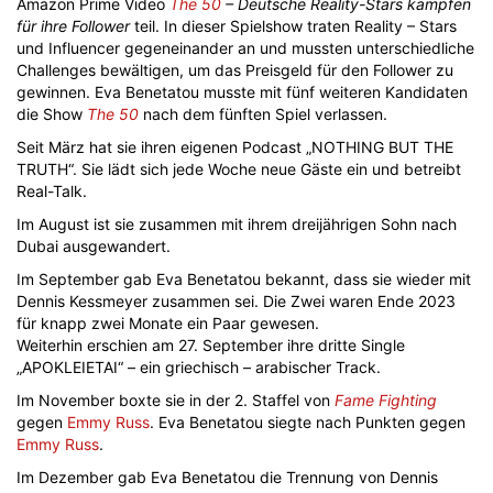
Amazon Prime Video
The 50
– Deutsche Reality-Stars kämpfen
für ihre Follower
teil. In dieser Spielshow traten Reality – Stars
und Influencer gegeneinander an und mussten unterschiedliche
Challenges bewältigen, um das Preisgeld für den Follower zu
gewinnen. Eva Benetatou musste mit fünf weiteren Kandidaten
die Show
The 50
nach dem fünften Spiel verlassen.
Seit März hat sie ihren eigenen Podcast „NOTHING BUT THE
TRUTH“. Sie lädt sich jede Woche neue Gäste ein und betreibt
Real-Talk.
Im August ist sie zusammen mit ihrem dreijährigen Sohn nach
Dubai ausgewandert.
Im September gab Eva Benetatou bekannt, dass sie wieder mit
Dennis Kessmeyer zusammen sei. Die Zwei waren Ende 2023
für knapp zwei Monate ein Paar gewesen.
Weiterhin erschien am 27. September ihre dritte Single
„APOKLEIETAI“ – ein griechisch – arabischer Track.
Im November boxte sie in der 2. Staffel von
Fame Fighting
gegen
Emmy Russ
. Eva Benetatou siegte nach Punkten gegen
Emmy Russ
.
Im Dezember gab Eva Benetatou die Trennung von Dennis