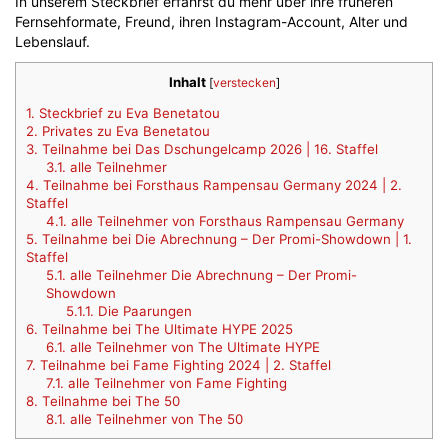
In unserem Steckbrief erfährst du mehr über ihre früheren
Fernsehformate, Freund, ihren Instagram-Account, Alter und
Lebenslauf.
Inhalt
[
verstecken
]
1.
Steckbrief zu Eva Benetatou
2.
Privates zu Eva Benetatou
3.
Teilnahme bei Das Dschungelcamp 2026 | 16. Staffel
3.1.
alle Teilnehmer
4.
Teilnahme bei Forsthaus Rampensau Germany 2024 | 2.
Staffel
4.1.
alle Teilnehmer von Forsthaus Rampensau Germany
5.
Teilnahme bei Die Abrechnung – Der Promi-Showdown | 1.
Staffel
5.1.
alle Teilnehmer Die Abrechnung – Der Promi-
Showdown
5.1.1.
Die Paarungen
6.
Teilnahme bei The Ultimate HYPE 2025
6.1.
alle Teilnehmer von The Ultimate HYPE
7.
Teilnahme bei Fame Fighting 2024 | 2. Staffel
7.1.
alle Teilnehmer von Fame Fighting
8.
Teilnahme bei The 50
8.1.
alle Teilnehmer von The 50