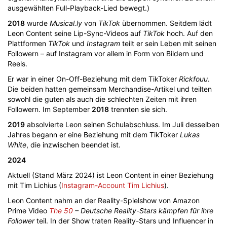
ausgewählten Full-Playback-Lied bewegt.)
2018
wurde
Musical.ly
von
TikTok
übernommen. Seitdem lädt
Leon Content seine Lip-Sync-Videos auf
TikTok
hoch. Auf den
Plattformen
TikTok
und
Instagram
teilt er sein Leben mit seinen
Followern – auf Instagram vor allem in Form von Bildern und
Reels.
Er war in einer On-Off-Beziehung mit dem TikToker
Rickfouu
.
Die beiden hatten gemeinsam Merchandise-Artikel und teilten
sowohl die guten als auch die schlechten Zeiten mit ihren
Followern. Im September
2018
trennten sie sich.
2019
absolvierte Leon seinen Schulabschluss. Im Juli desselben
Jahres begann er eine Beziehung mit dem TikToker
Lukas
White
, die inzwischen beendet ist.
2024
Aktuell (Stand März 2024) ist Leon Content in einer Beziehung
mit Tim Lichius (
Instagram-Account Tim Lichius
).
Leon Content nahm an der Reality-Spielshow von Amazon
Prime Video
The 50
– Deutsche Reality-Stars kämpfen für ihre
Follower
teil. In der Show traten Reality-Stars und Influencer in