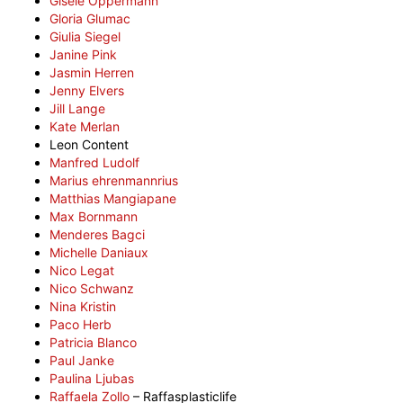
Gisele Oppermann
Gloria Glumac
Giulia Siegel
Janine Pink
Jasmin Herren
Jenny Elvers
Jill Lange
Kate Merlan
Leon Content
Manfred Ludolf
Marius ehrenmannrius
Matthias Mangiapane
Max Bornmann
Menderes Bagci
Michelle Daniaux
Nico Legat
Nico Schwanz
Nina Kristin
Paco Herb
Patricia Blanco
Paul Janke
Paulina Ljubas
Raffaela Zollo
– Raffasplasticlife