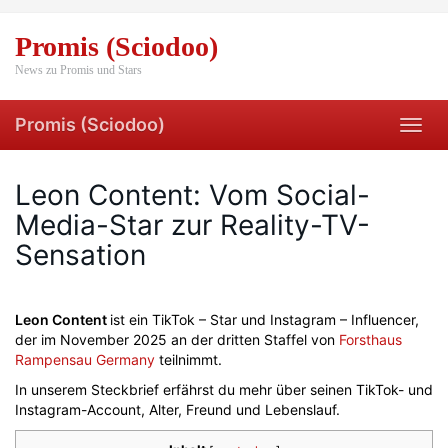
Skip
to
Promis (Sciodoo)
main
content
News zu Promis und Stars
Promis (Sciodoo)
Toggl
navig
Leon Content: Vom Social-
Media-Star zur Reality-TV-
Sensation
Leon Content
ist ein TikTok – Star und Instagram – Influencer,
der im November 2025 an der dritten Staffel von
Forsthaus
Rampensau Germany
teilnimmt.
In unserem Steckbrief erfährst du mehr über seinen TikTok- und
Instagram-Account, Alter, Freund und Lebenslauf.