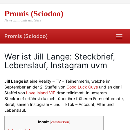
Skip
to
Promis (Sciodoo)
main
content
News zu Promis und Stars
Promis (Sciodoo)
Toggl
navig
Wer ist Jill Lange: Steckbrief,
Lebenslauf, Instagram uvm
Jill Lange
ist eine Reality – TV – Teilnehmerin, welche im
September an der 2. Staffel von
Good Luck Guys
und an der 1.
Staffel von
Love Island VIP
dran teilnimmt. In unserem
Steckbrief erfährst du mehr über ihre früheren Fernsehformate,
Beruf, seinen Instagram – und TikTok – Account, Alter und
Lebenslauf.
Inhalt
[
verstecken
]