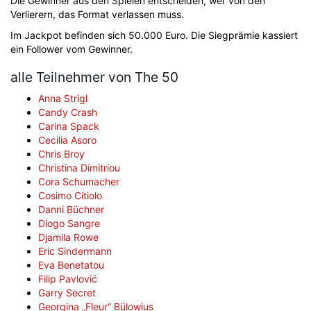
Die Gewinner aus den Spielen entscheiden, wer von den
Verlierern, das Format verlassen muss.
Im Jackpot befinden sich 50.000 Euro. Die Siegprämie kassiert
ein Follower vom Gewinner.
alle Teilnehmer von The 50
Anna Strigl
Candy Crash
Carina Spack
Cecilia Asoro
Chris Broy
Christina Dimitriou
Cora Schumacher
Cosimo Citiolo
Danni Büchner
Diogo Sangre
Djamila Rowe
Eric Sindermann
Eva Benetatou
Filip Pavlović
Garry Secret
Georgina „Fleur“ Bülowius