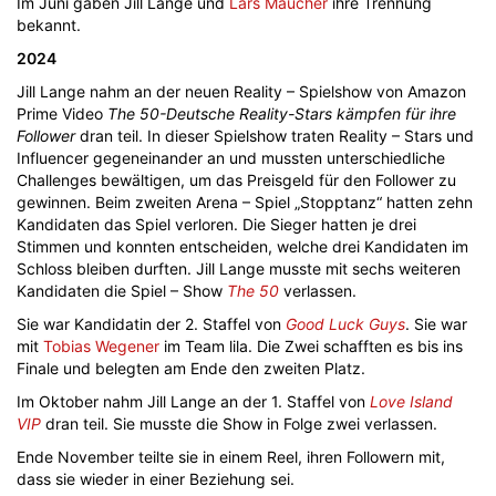
Im Juni gaben Jill Lange und
Lars Maucher
ihre Trennung
bekannt.
2024
Jill Lange nahm an der neuen Reality – Spielshow von Amazon
Prime Video
The 50-Deutsche Reality-Stars kämpfen für ihre
Follower
dran teil. In dieser Spielshow traten Reality – Stars und
Influencer gegeneinander an und mussten unterschiedliche
Challenges bewältigen, um das Preisgeld für den Follower zu
gewinnen. Beim zweiten Arena – Spiel „Stopptanz“ hatten zehn
Kandidaten das Spiel verloren. Die Sieger hatten je drei
Stimmen und konnten entscheiden, welche drei Kandidaten im
Schloss bleiben durften. Jill Lange musste mit sechs weiteren
Kandidaten die Spiel – Show
The 50
verlassen.
Sie war Kandidatin der 2. Staffel von
Good Luck Guys
. Sie war
mit
Tobias Wegener
im Team lila. Die Zwei schafften es bis ins
Finale und belegten am Ende den zweiten Platz.
Im Oktober nahm Jill Lange an der 1. Staffel von
Love Island
VIP
dran teil. Sie musste die Show in Folge zwei verlassen.
Ende November teilte sie in einem Reel, ihren Followern mit,
dass sie wieder in einer Beziehung sei.