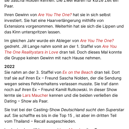
sie Sascha Nolden kennen. Die Zwei waren für kurze Zeit ein
Paar.
Ihren Gewinn von
Are You The One?
hat sie in sich selbst
investiert. Sie hat eine Haarverlängerung mithilfe von
Extensions vorgenommen. Weiterhin hat sie sich die Lippen und
das Kinn unterspritzen lassen.
Im gleichen Jahr wurde ein Ableger von
Are You The One?
gedreht. Jill Lange nahm somit an der 1. Staffel von
Are You
The One Realitystars in Love
dran teil. Doch dieses Mal konnte
die Gruppe keinen Gewinn mit nach Hause nehmen.
2022
Sie nahm an der 3. Staffel von
Ex on the Beach
dran teil. Dort
traf sie auf ihren Ex – Freund Sascha Nolden, der die Sendung
wegen seines Fehlverhaltens verlassen musste. Sie traf dann
noch auf ihren Ex – Freund Kamill Rutkowski. In dieser Show
lernte sie
Lars Maucher
kennen und die beiden verließen die
Dating – Show als Paar.
Sie trat bei der Casting-Show
Deutschland sucht den Superstar
auf. Sie schaffte es bis in die Top 15 , ist aber im dritten Teil
vom Thailand – Recall ausgeschieden.