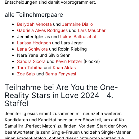
Entscheidungen sind damit vorprogrammiert.
alle Teilnehmerpaare
Bellydah Venosta
und
Jermaine Diallo
Gabriela Alves Rodrigues
und
Lars Maucher
Jennifer Iglesias und
Lukas Baltruschat
Larissa Hodgson
und Lars Jeger
Lena Schiwiora
und Robin Riebling
Nara Yane und Silvio Senn
Sandra Sicora
und
Kevin Platzer
(Flocke)
Tara Tabitha
und
Kaan Aktas
Zoe Saip
und
Barna Fenyvesi
Teilnahme bei Are You the One-
Reality Stars in Love 2024 | 4.
Staffel
Jennifer Iglesias nimmt zusammen mit neunzehn weiteren
Kandidaten und Kandidatinnen an der Show teil, um auf Ko
Samui ihr „Perfect Match“ zu finden. Vor dem Start der Show
beantworteten je zehn Single-Frauen und zehn Single-Männer
einen Fragenkatalog. Anhand dieser Antworten wurden die