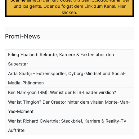
und los gehts. Oder du folgst dem
Link zum Kanal
.
Hier
klicken
.
Promi-News
Erling Haaland: Rekorde, Karriere & Fakten über den
Superstar
Arda Saatçi – Extremsportler, Cyborg-Mindset und Social-
Media-Phänomen
Kim Nam-joon (RM): Wer ist der BTS-Leader wirklich?
Wer ist Timgioh? Der Creator hinter dem viralen Monte-Man-
Yes-Moment
Wer ist Richard Cwiertnia: Steckbrief, Karriere & Reality-TV-
Auftritte