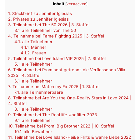
Inhalt
[
verstecken
]
1.
Steckbrief zu Jennifer Iglesias
2.
Privates zu Jennifer Iglesias
3.
Teilnahme bei The 50 2026 | 3. Staffel
3.1.
alle Teilnehmer von The 50
4.
Teilnahme bei Fame Fighting 2025 | 3. Staffel
4.1.
alle Teilnehmer
4.1.1.
Männer
4.1.2.
Frauen
5.
Teilnahme bei Love Island VIP 2025 | 2. Staffel
5.1.
alle Teilnehmer
6.
Teilnahme bei Prominent getrennt-die Verflossenen Villa
2025 | 4. Staffel
6.1.
alle Teilnehmer
7.
Teilnahme bei Match my Ex 2025 | 1. Staffel
7.1.
alle Teilnehmerpaare
8.
Teilnahme bei Are You the One-Reality Stars in Love 2024 |
4. Staffel
8.1.
alle Teilnehmer
9.
Teilnahme bei The Real life-#nofilter 2023
9.1.
alle Teilnehmer
10.
Teilnahme bei Promi Big Brother 2022 | 10. Staffel
10.1.
alle Bewohner
11.
Teilnahme bei Love Island-Heiße Flirts & wahre Liebe 2022