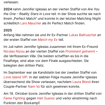
verlassen.
2024
nahm Jennifer Iglesias an der vierten Staffel von
Are You
the One – Reality Stars in Love
teil. In der Show suchte sie nach
ihrem „Perfect Match“ und konnte in der letzten Matching Night
schließlich
Lars Maucher
als ihr Perfect Match finden.
2025
Anfang Mai nahmen sie und ihr Ex-Partner
Lukas Baltruschat
an
der ersten Staffel von
Match my Ex
teil.
Im Juli nahm Jennifer Iglesias zusammen mit ihrem Ex-Freund
Nicolas Nizou
an der vierten Staffel von
Prominent getrennt
–
die Verflossenen Villa
. Die beiden schafften es bis in die
Finalfolge, sind aber vor dem Finale ausgeschieden. Sie
belegten den dritten Platz.
Im September war sie Kandidatin bei der zweiten Staffel von
Love Island VIP
. In der siebten Folge musste Jennifer Iglesias
überraschend die Show verlassen, nachdem
Laura Blond
ihren
Couple-Partner
Nam Vo
für sich gewinnen konnte.
Am 18. Oktober boxte Jennifer Iglesias in der dritten Staffel von
Fame Fighting
gegen
Hati Suarez
und verlor einstimmig nach
Punkten den Boxkampf.