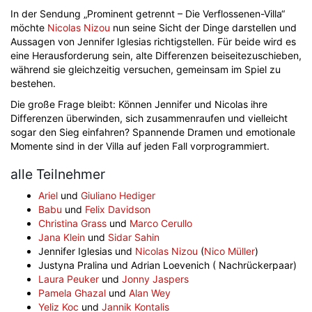
In der Sendung „Prominent getrennt – Die Verflossenen-Villa“
möchte
Nicolas Nizou
nun seine Sicht der Dinge darstellen und
Aussagen von Jennifer Iglesias richtigstellen. Für beide wird es
eine Herausforderung sein, alte Differenzen beiseitezuschieben,
während sie gleichzeitig versuchen, gemeinsam im Spiel zu
bestehen.
Die große Frage bleibt: Können Jennifer und Nicolas ihre
Differenzen überwinden, sich zusammenraufen und vielleicht
sogar den Sieg einfahren? Spannende Dramen und emotionale
Momente sind in der Villa auf jeden Fall vorprogrammiert.
alle Teilnehmer
Ariel
und
Giuliano Hediger
Babu
und
Felix Davidson
Christina Grass
und
Marco Cerullo
Jana Klein
und
Sidar Sahin
Jennifer Iglesias und
Nicolas Nizou
(
Nico Müller
)
Justyna Pralina und Adrian Loevenich ( Nachrückerpaar)
Laura Peuker
und
Jonny Jaspers
Pamela Ghazal
und
Alan Wey
Yeliz Koc
und
Jannik Kontalis