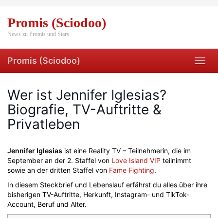
Skip
to
Promis (Sciodoo)
main
content
News zu Promis und Stars
Promis (Sciodoo)
Toggl
navig
Wer ist Jennifer Iglesias?
Biografie, TV-Auftritte &
Privatleben
Jennifer Iglesias
ist eine Reality TV – Teilnehmerin, die im
September an der 2. Staffel von
Love Island VIP
teilnimmt
sowie an der dritten Staffel von
Fame Fighting
.
In diesem Steckbrief und Lebenslauf erfährst du alles über ihre
bisherigen TV-Auftritte, Herkunft, Instagram- und TikTok-
Account, Beruf und Alter.