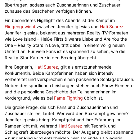
übertragen, sodass auch Zuschauerinnen und Zuschauer
zuhause das Geschehen verfolgen können.
Ein besonderes Highlight des Abends ist der Kampf im
Fliegengewicht
zwischen Jennifer Iglesias und
Hati Suarez
.
Jennifer Iglesias, bekannt aus mehreren Reality-TV-Formaten
wie Love Island – Heiße Flirts & wahre Liebe und Are You the
One – Reality Stars in Love, tritt dabei in einem völlig neuen
Umfeld an. Für viele Fans ist es spannend zu sehen, wie die
Reality-Star-Karriere in den Boxring übergeht.
Ihre Gegnerin,
Hati Suarez
, gilt als ernstzunehmende
Konkurrentin. Beide Kämpferinnen haben sich intensiv
vorbereitet und versprechen einen packenden Schlagabtausch.
Neben den sportlichen Leistungen stehen auch Show-Elemente
und die persönliche Geschichte der Teilnehmerinnen im
Vordergrund, wie es bei
Fame Fighting
üblich ist.
Die große Frage, die sich Fans und Zuschauerinnen und
Zuschauer stellen, lautet: Wer wird den Boxkampf gewinnen?
Jennifer Iglesias bringt Kampfgeist und ihre Erfahrung im
Rampenlicht mit, während
Hati Suarez
mit Technik und
Schlagkraft überzeugen möchte. Der Ausgang bleibt spannend
– nur der Ring wird entscheiden, wer am Ende als Siegerin