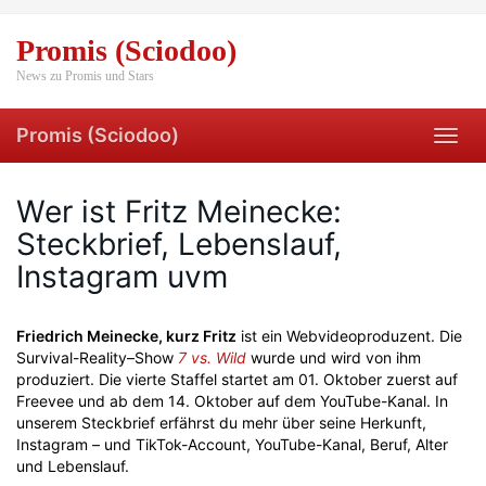
Skip
to
Promis (Sciodoo)
main
content
News zu Promis und Stars
Promis (Sciodoo)
Toggl
navig
Wer ist Fritz Meinecke:
Steckbrief, Lebenslauf,
Instagram uvm
Friedrich Meinecke, kurz Fritz
ist ein Webvideoproduzent. Die
Survival-Reality–Show
7 vs. Wild
wurde und wird von ihm
produziert. Die vierte Staffel startet am 01. Oktober zuerst auf
Freevee und ab dem 14. Oktober auf dem YouTube-Kanal. In
unserem Steckbrief erfährst du mehr über seine Herkunft,
Instagram – und TikTok-Account, YouTube-Kanal, Beruf, Alter
und Lebenslauf.