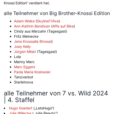
Knossi Edition“ verdient hat.
alle Teilnehmer von Big Brother-Knossi Edition
Adam Wolke
(
SkylineTVlive
)
Ann-Kathrin Bendixen
(
Affe auf Bike
)
Cindy aus Marzahn (Tagesgast)
Fritz Meinecke
Jens Knossalla
(
Knossi
)
Joey Kelly
Jürgen Milski
(Tagesgast)
Lola
Manny Marc
Marc Eggers
Paola Maria Koslowski
Tanzverbot
Starletnova
alle Teilnehmer von 7 vs. Wild 2024
| 4. Staffel
Hugo Goedert
(„LetsHugo“)
Julia Willecke
(„Julia Beautx“)