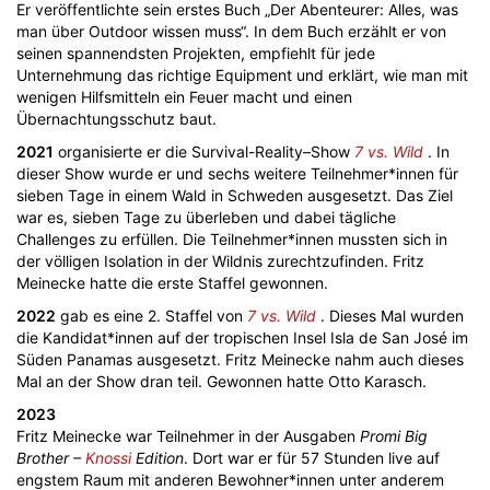
Er veröffentlichte sein erstes Buch „Der Abenteurer: Alles, was
man über Outdoor wissen muss“. In dem Buch erzählt er von
seinen spannendsten Projekten, empfiehlt für jede
Unternehmung das richtige Equipment und erklärt, wie man mit
wenigen Hilfsmitteln ein Feuer macht und einen
Übernachtungsschutz baut.
2021
organisierte er die Survival-Reality–Show
7 vs. Wild
. In
dieser Show wurde er und sechs weitere Teilnehmer*innen für
sieben Tage in einem Wald in Schweden ausgesetzt. Das Ziel
war es, sieben Tage zu überleben und dabei tägliche
Challenges zu erfüllen. Die Teilnehmer*innen mussten sich in
der völligen Isolation in der Wildnis zurechtzufinden. Fritz
Meinecke hatte die erste Staffel gewonnen.
2022
gab es eine 2. Staffel von
7 vs. Wild
. Dieses Mal wurden
die Kandidat*innen auf der tropischen Insel Isla de San José im
Süden Panamas ausgesetzt. Fritz Meinecke nahm auch dieses
Mal an der Show dran teil. Gewonnen hatte Otto Karasch.
2023
Fritz Meinecke war Teilnehmer in der Ausgaben
Promi Big
Brother –
Knossi
Edition
. Dort war er für 57 Stunden live auf
engstem Raum mit anderen Bewohner*innen unter anderem