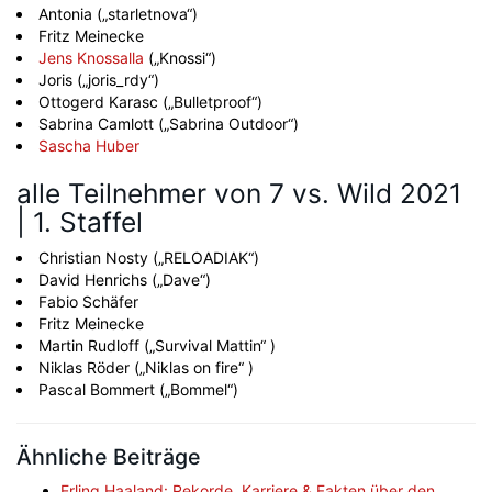
Antonia („starletnova“)
Fritz Meinecke
Jens Knossalla
(„Knossi“)
Joris („joris_rdy“)
Ottogerd Karasc („Bulletproof“)
Sabrina Camlott („Sabrina Outdoor“)
Sascha Huber
alle Teilnehmer von 7 vs. Wild 2021
| 1. Staffel
Christian Nosty („RELOADIAK“)
David Henrichs („Dave“)
Fabio Schäfer
Fritz Meinecke
Martin Rudloff („Survival Mattin“ )
Niklas Röder („Niklas on fire“ )
Pascal Bommert („Bommel“)
Ähnliche Beiträge
Erling Haaland: Rekorde, Karriere & Fakten über den