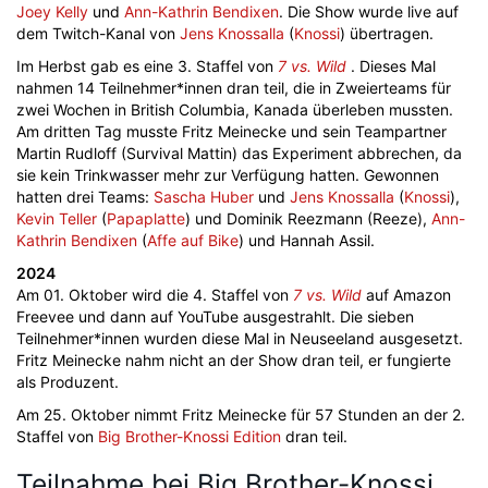
Joey Kelly
und
Ann-Kathrin Bendixen
. Die Show wurde live auf
dem Twitch-Kanal von
Jens Knossalla
(
Knossi
) übertragen.
Im Herbst gab es eine 3. Staffel von
7 vs. Wild
. Dieses Mal
nahmen 14 Teilnehmer*innen dran teil, die in Zweierteams für
zwei Wochen in British Columbia, Kanada überleben mussten.
Am dritten Tag musste Fritz Meinecke und sein Teampartner
Martin Rudloff (Survival Mattin) das Experiment abbrechen, da
sie kein Trinkwasser mehr zur Verfügung hatten. Gewonnen
hatten drei Teams:
Sascha Huber
und
Jens Knossalla
(
Knossi
),
Kevin Teller
(
Papaplatte
) und Dominik Reezmann (Reeze),
Ann-
Kathrin Bendixen
(
Affe auf Bike
) und Hannah Assil.
2024
Am 01. Oktober wird die 4. Staffel von
7 vs. Wild
auf Amazon
Freevee und dann auf YouTube ausgestrahlt. Die sieben
Teilnehmer*innen wurden diese Mal in Neuseeland ausgesetzt.
Fritz Meinecke nahm nicht an der Show dran teil, er fungierte
als Produzent.
Am 25. Oktober nimmt Fritz Meinecke für 57 Stunden an der 2.
Staffel von
Big Brother-Knossi Edition
dran teil.
Teilnahme bei Big Brother-Knossi