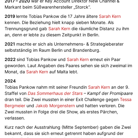
2017 – 2020
war er Key Account Direktor New Channel &
Markant beim Süßwarenhersteller „Storck“.
2019
lernte Tobias Pankow die 17 Jahre ältere
Sarah Kern
kennen. Die Beziehung hielt knapp sieben Monate. Als
Trennungsgrund gab
Sarah Kern
die räumliche Distanz zu ihm
an, denn er lebte zu diesem Zeitpunkt in Berlin.
2021
machte er sich als Unternehmens- & Strategieberater
selbstständig im Raum Berlin und Brandenburg.
2022
sind Tobias Pankow und
Sarah Kern
erneut ein Paar
geworden. Laut Angaben des Paares sehen sie sich zweimal im
Monat, da
Sarah Kern
auf Malta lebt.
2024
Tobias Pankow nahm mit seiner Freundin
Sarah Kern
an der 9.
Staffel von
Das Sommerhaus der Stars
– Kampf der Promipaare
dran teil. Die Zwei mussten in einer Exit Challenge gegen
Tessa
Bergmeier
und
Jakob Morgenstern
und hatten verloren. Die
Zwei mussten in Folge drei die Show, als erstes Pärchen,
verlassen.
Kurz nach der Ausstrahlung (Mitte September) gaben die Zwei
bekannt, dass sie sich erneut getrennt haben aufgrund der