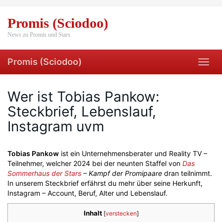
Skip
to
Promis (Sciodoo)
main
content
News zu Promis und Stars
Promis (Sciodoo)
Toggl
navig
Wer ist Tobias Pankow:
Steckbrief, Lebenslauf,
Instagram uvm
Tobias Pankow
ist ein Unternehmensberater und Reality TV –
Teilnehmer, welcher 2024 bei der neunten Staffel von
Das
Sommerhaus der Stars
– Kampf der Promipaare
dran teilnimmt.
In unserem Steckbrief erfährst du mehr über seine Herkunft,
Instagram – Account, Beruf, Alter und Lebenslauf.
Inhalt
[
verstecken
]