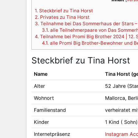
1.
Steckbrief zu Tina Horst
2.
Privates zu Tina Horst
3.
Teilnahme bei Das Sommerhaus der Stars – K
3.1.
alle Teilnehmerpaare von Das Sommerh
4.
Teilnahme bei Promi Big Brother 2024 | 12. S
4.1.
alle Promi Big Brother-Bewohner und 
Steckbrief zu Tina Horst
Name
Tina Horst (g
Alter
52 Jahre (St
Wohnort
Mallorca, Ber
Familienstand
verheiratet m
Kinder
1 Kind ( Sohn)
Internetpräsenz
Instagram Acc