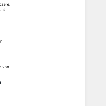
paare
.
cht
in
e von
e