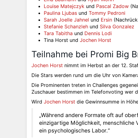
Louise Matejczyk
und
Pascal Zadow
(Na
Paulina Ljubas
und
Tommy Pedroni
Sarah Joelle Jahnel
und
Ersin
(Nachrück
Stefanie Schanzleh
und
Silva Gonzalez
Tara Tabitha
und
Dennis Lodi
Tina Horst und
Jochen Horst
Teilnahme bei Promi Big Br
Jochen Horst
nimmt im Herbst an der 12. Sta
Die Stars werden rund um die Uhr von Kamera
Die Prominenten treten in Challenges gegene
Zuschauer bestimmen im Telefonvoting wer d
Wird
Jochen Horst
die Gewinnsumme in Höhe
„Während andere Formate oft auf oberfl
einzigartige Möglichkeit, menschliche 
ein psychologisches Labor.“