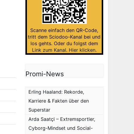
Scanne einfach den QR-Code,
tritt dem Sciodoo-Kanal bei und
los gehts. Oder du folgst dem
Link zum Kanal
.
Hier klicken
.
Promi-News
Erling Haaland: Rekorde,
Karriere & Fakten über den
Superstar
Arda Saatçi – Extremsportler,
Cyborg-Mindset und Social-