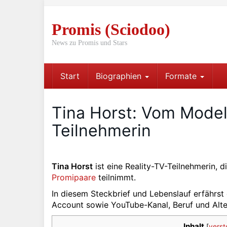
Skip
to
Promis (Sciodoo)
main
content
News zu Promis und Stars
Start
Biographien
Formate
Tina Horst: Vom Model 
Teilnehmerin
Tina Horst
ist eine Reality-TV-Teilnehmerin,
Promipaare
teilnimmt.
In diesem Steckbrief und Lebenslauf erfährst d
Account sowie YouTube-Kanal, Beruf und Alte
Inhalt
[
verst