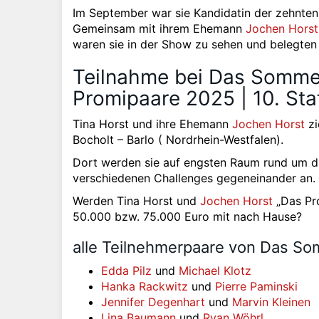
Im September war sie Kandidatin der zehnten
Gemeinsam mit ihrem Ehemann
Jochen Horst
waren sie in der Show zu sehen und belegten 
Teilnahme bei Das Sommer
Promipaare 2025 | 10. Staf
Tina Horst und ihre Ehemann
Jochen Horst
zi
Bocholt – Barlo ( Nordrhein-Westfalen).
Dort werden sie auf engsten Raum rund um di
verschiedenen Challenges gegeneinander an.
Werden Tina Horst und
Jochen Horst
„Das Pr
50.000 bzw. 75.000 Euro mit nach Hause?
alle Teilnehmerpaare von Das So
Edda Pilz
und
Michael Klotz
Hanka Rackwitz
und
Pierre Paminski
Jennifer Degenhart
und
Marvin Kleinen
Lina Baumann
und
Ryan Wöhrl