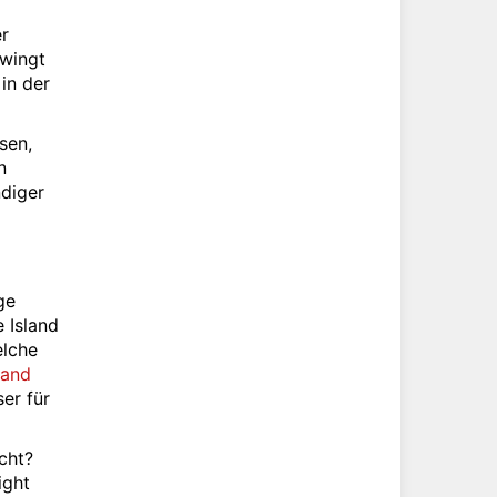
er
zwingt
in der
sen,
n
diger
ge
 Island
elche
land
ser für
cht?
ight