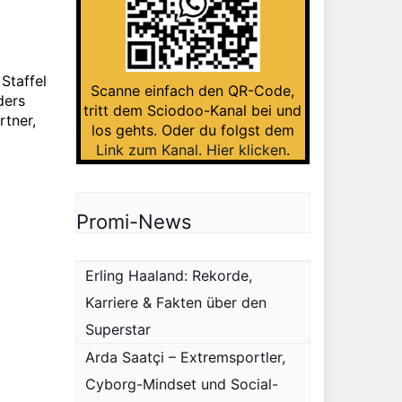
Staffel
Scanne einfach den QR-Code,
ders
tritt dem Sciodoo-Kanal bei und
rtner,
los gehts. Oder du folgst dem
Link zum Kanal
.
Hier klicken
.
Promi-News
Erling Haaland: Rekorde,
Karriere & Fakten über den
Superstar
Arda Saatçi – Extremsportler,
Cyborg-Mindset und Social-