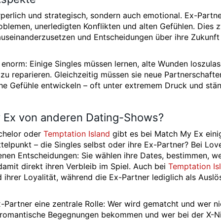
rperlich und strategisch, sondern auch emotional. Ex-Partn
oblemen, unerledigten Konflikten und alten Gefühlen. Dies 
 auseinanderzusetzen und Entscheidungen über ihre Zukunft 
enorm: Einige Singles müssen lernen, alte Wunden loszulas
u reparieren. Gleichzeitig müssen sie neue Partnerschafte
e Gefühle entwickeln – oft unter extremem Druck und stän
y Ex von anderen Dating-Shows?
achelor oder
Temptation Island
gibt es bei Match My Ex eini
elpunkt – die Singles selbst oder ihre Ex-Partner? Bei Love
genen Entscheidungen: Sie wählen ihre Dates, bestimmen, w
amit direkt ihren Verbleib im Spiel. Auch bei
Temptation Is
 ihrer Loyalität, während die Ex-Partner lediglich als Auslö
artner eine zentrale Rolle: Wer wird gematcht und wer ni
f romantische Begegnungen bekommen und wer bei der X-N