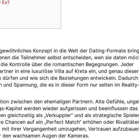
 Ex?
ngewöhnliches Konzept in die Welt der Dating-Formate bring
denen die Teilnehmer selbst entscheiden, wen sie daten möc
die Kontrolle über die romantischen Begegnungen. Jeder
ner in eine luxuriöse Villa auf Kreta ein, und genau diese
n dürfen und wie sich die Beziehungen entwickeln. Dadurch
n und Spannung, die es in dieser Form nur selten im Reality
ktion zwischen den ehemaligen Partnern. Alte Gefühle, unge
gs-Kapitel werden wieder aufgerissen und beeinflussen das
en gleichzeitig als „Verkuppler“ und als strategische Spieler
e Chancen auf ein „Perfect Match“ erhöhen oder Rivalitäte
n, mit ihrer Vergangenheit umzugehen, Vertrauen aufzubaue
nter den wachsamen Augen der Kameras.