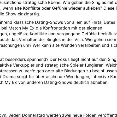
 zusätzliche strategische Ebene. Wie gehen die Singles mit 
e, wenn alte Konflikte oder Gefühle wieder aufleben? Diese
ie Show einzigartig.
hrend klassische Dating-Shows vor allem auf Flirts, Dates
 bei Match My Ex die Konfrontation mit der eigenen
gen, ungelöste Konflikte und vergangene Gefühle beeinflus
auch das Verhalten der Singles in der Villa. Wie gehen sie m
raschungen um? Wer kann alte Wunden verarbeiten und sic
 besonders spannend? Der Fokus liegt nicht auf den Sing
s aktive Verkuppler und strategische Spieler fungieren. Welc
Interessen zu verfolgen oder alte Bindungen zu beeinflussen
d Drama sorgt für überraschende Wendungen, intensive Kon
ch My Ex von anderen Dating-Shows deutlich abheben.
 Joyn. Jeden Donnerstag werden zwei neue Folgen veröffentl