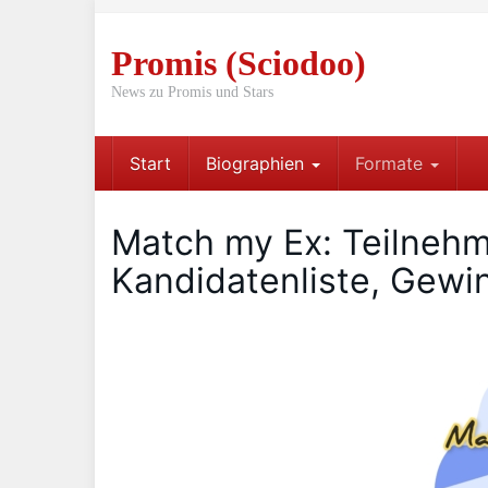
Skip
to
Promis (Sciodoo)
main
content
News zu Promis und Stars
Start
Biographien
Formate
Match my Ex: Teilnehm
Kandidatenliste, Gewi