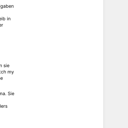
ufgaben
ib in
er
n sie
atch my
he
ma. Sie
ers