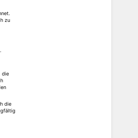
hnet.
ch zu
.
 die
ch
den
h die
gfältig