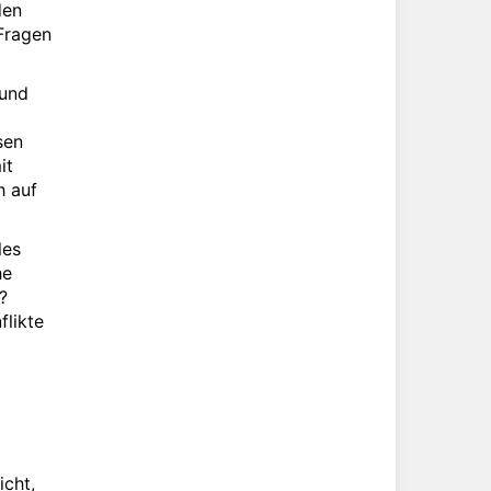
den
 Fragen
 und
sen
it
h auf
les
he
?
flikte
icht,