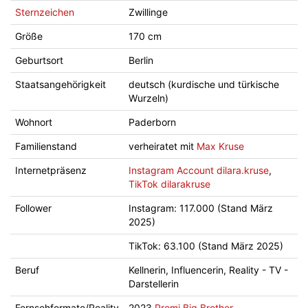
Sternzeichen
Zwillinge
Größe
170 cm
Geburtsort
Berlin
Staatsangehörigkeit
deutsch (kurdische und türkische
Wurzeln)
Wohnort
Paderborn
Familienstand
verheiratet mit
Max Kruse
Internetpräsenz
Instagram Account dilara.kruse
,
TikTok dilarakruse
Follower
Instagram: 117.000 (Stand März
2025)
TikTok: 63.100 (Stand März 2025)
Beruf
Kellnerin, Influencerin, Reality - TV -
Darstellerin
Fernsehformate/Reality
2023
Promi Big Brother