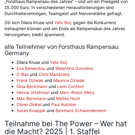
„Forsthaus Rampensau des Jahres“ – und um ein Preisgeld von
25.000 Euro. In verschiedenen Herausforderungen sind
Durchhaltevermögen, Teamgeist und Nervenstärke gefragt.
Ob sich Dilara Kruse und
Yeliz Koç
gegen die Konkurrenz
behaupten können und am Ende als Rampensäue des Jahres
hervorgehen, bleibt spannend.
alle Teilnehmer von Forsthaus Rampensau
Germany
Dilara Kruse und
Yeliz Koç
Eva Benetatou
und
Walentina Doronina
C-Bas
und
Chris Manazidis
Frank Dziwak
und
Maurice Dziwak
Gina Beckmann
und
Leon Content
Henna Urrehman
und
Marc-Robin Wenz
Max Bornmann
und
Melina Hoch
Oliver Ginkel
und
Paul Aubster
Sarah Knappik
und
Bernhard Schwendemann
Teilnahme bei The Power – Wer hat
die Macht? 2025 | 1. Staffel