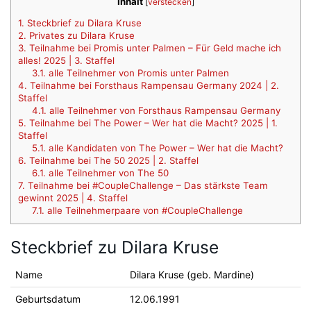
Inhalt
[
verstecken
]
1.
Steckbrief zu Dilara Kruse
2.
Privates zu Dilara Kruse
3.
Teilnahme bei Promis unter Palmen – Für Geld mache ich
alles! 2025 | 3. Staffel
3.1.
alle Teilnehmer von Promis unter Palmen
4.
Teilnahme bei Forsthaus Rampensau Germany 2024 | 2.
Staffel
4.1.
alle Teilnehmer von Forsthaus Rampensau Germany
5.
Teilnahme bei The Power – Wer hat die Macht? 2025 | 1.
Staffel
5.1.
alle Kandidaten von The Power – Wer hat die Macht?
6.
Teilnahme bei The 50 2025 | 2. Staffel
6.1.
alle Teilnehmer von The 50
7.
Teilnahme bei #CoupleChallenge – Das stärkste Team
gewinnt 2025 | 4. Staffel
7.1.
alle Teilnehmerpaare von #CoupleChallenge
Steckbrief zu Dilara Kruse
Name
Dilara Kruse (geb. Mardine)
Geburtsdatum
12.06.1991