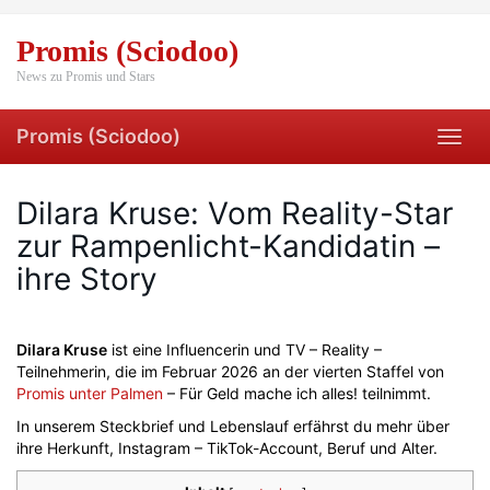
Skip
to
Promis (Sciodoo)
main
content
News zu Promis und Stars
Promis (Sciodoo)
Toggl
navig
Dilara Kruse: Vom Reality-Star
zur Rampenlicht-Kandidatin –
ihre Story
Dilara Kruse
ist eine Influencerin und TV – Reality –
Teilnehmerin, die im Februar 2026 an der vierten Staffel von
Promis unter Palmen
– Für Geld mache ich alles! teilnimmt.
In unserem Steckbrief und Lebenslauf erfährst du mehr über
ihre Herkunft, Instagram – TikTok-Account, Beruf und Alter.