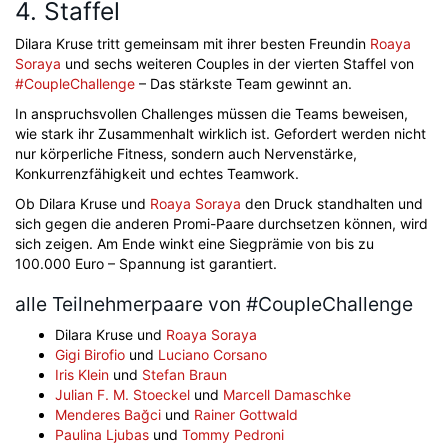
4. Staffel
Dilara Kruse tritt gemeinsam mit ihrer besten Freundin
Roaya
Soraya
und sechs weiteren Couples in der vierten Staffel von
#CoupleChallenge
– Das stärkste Team gewinnt an.
In anspruchsvollen Challenges müssen die Teams beweisen,
wie stark ihr Zusammenhalt wirklich ist. Gefordert werden nicht
nur körperliche Fitness, sondern auch Nervenstärke,
Konkurrenzfähigkeit und echtes Teamwork.
Ob Dilara Kruse und
Roaya Soraya
den Druck standhalten und
sich gegen die anderen Promi-Paare durchsetzen können, wird
sich zeigen. Am Ende winkt eine Siegprämie von bis zu
100.000 Euro – Spannung ist garantiert.
alle Teilnehmerpaare von #CoupleChallenge
Dilara Kruse und
Roaya Soraya
Gigi Birofio
und
Luciano Corsano
Iris Klein
und
Stefan Braun
Julian F. M. Stoeckel
und
Marcell Damaschke
Menderes Bağci
und
Rainer Gottwald
Paulina Ljubas
und
Tommy Pedroni