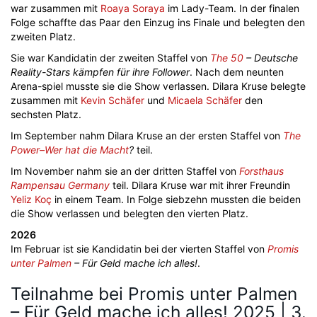
war zusammen mit
Roaya Soraya
im Lady-Team. In der finalen
Folge schaffte das Paar den Einzug ins Finale und belegten den
zweiten Platz.
Sie war Kandidatin der zweiten Staffel von
The 50
– Deutsche
Reality-Stars kämpfen für ihre Follower
. Nach dem neunten
Arena-spiel musste sie die Show verlassen. Dilara Kruse belegte
zusammen mit
Kevin Schäfer
und
Micaela Schäfer
den
sechsten Platz.
Im September nahm Dilara Kruse an der ersten Staffel von
The
Power–Wer hat die Macht
?
teil.
Im November nahm sie an der dritten Staffel von
Forsthaus
Rampensau Germany
teil. Dilara Kruse war mit ihrer Freundin
Yeliz Koç
in einem Team. In Folge siebzehn mussten die beiden
die Show verlassen und belegten den vierten Platz.
2026
Im Februar ist sie Kandidatin bei der vierten Staffel von
Promis
unter Palmen
– Für Geld mache ich alles!
.
Teilnahme bei Promis unter Palmen
– Für Geld mache ich alles! 2025 | 3.