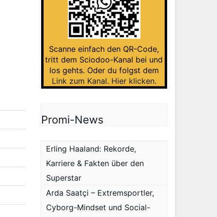
Scanne einfach den QR-Code,
tritt dem Sciodoo-Kanal bei und
los gehts. Oder du folgst dem
Link zum Kanal
.
Hier klicken
.
Promi-News
Erling Haaland: Rekorde,
Karriere & Fakten über den
Superstar
Arda Saatçi – Extremsportler,
Cyborg-Mindset und Social-