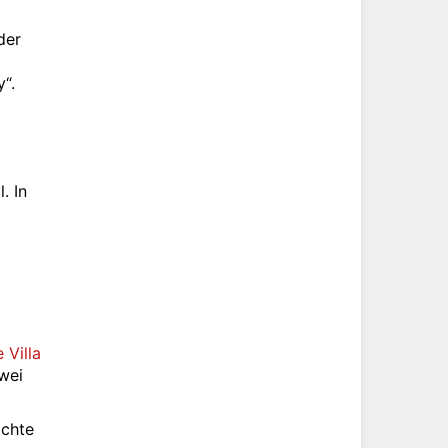
der
“.
. In
 Villa
wei
öchte