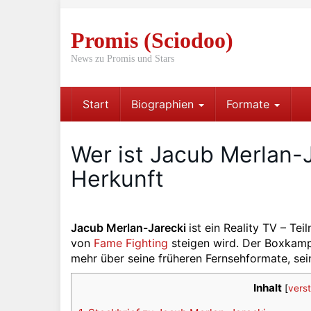
Skip
to
Promis (Sciodoo)
main
content
News zu Promis und Stars
Start
Biographien
Formate
Wer ist Jacub Merlan-J
Herkunft
Jacub Merlan-Jarecki
ist ein Reality TV – Te
von
Fame Fighting
steigen wird. Der Boxkampf
mehr über seine früheren Fernsehformate, sei
Inhalt
[
vers