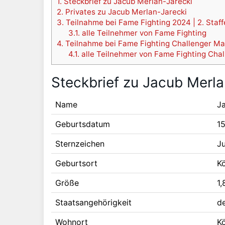
1.
Steckbrief zu Jacub Merlan-Jarecki
2.
Privates zu Jacub Merlan-Jarecki
3.
Teilnahme bei Fame Fighting 2024 | 2. Staff
3.1.
alle Teilnehmer von Fame Fighting
4.
Teilnahme bei Fame Fighting Challenger Ma
4.1.
alle Teilnehmer von Fame Fighting Chal
Steckbrief zu Jacub Merla
Name
J
Geburtsdatum
1
Sternzeichen
J
Geburtsort
K
Größe
1
Staatsangehörigkeit
d
Wohnort
K