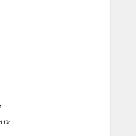
n
d für