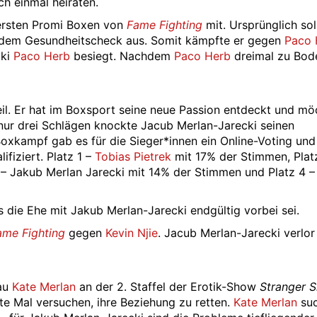
h einmal heiraten.
ersten Promi Boxen von
Fame Fighting
mit. Ursprünglich sol
h dem Gesundheitscheck aus. Somit kämpfte er gegen
Paco 
cki
Paco Herb
besiegt. Nachdem
Paco Herb
dreimal zu Bode
il. Er hat im Boxsport seine neue Passion entdeckt und mö
 nur drei Schlägen knockte Jacub Merlan-Jarecki seinen
xkampf gab es für die Sieger*innen ein Online-Voting und
fiziert. Platz 1 –
Tobias Pietrek
mit 17% der Stimmen, Plat
 – Jakub Merlan Jarecki mit 14% der Stimmen und Platz 4 
 die Ehe mit Jakub Merlan-Jarecki endgültig vorbei sei.
ame Fighting
gegen
Kevin Njie
. Jacub Merlan-Jarecki verlor
rau
Kate Merlan
an der 2. Staffel der Erotik-Show
Stranger S
zte Mal versuchen, ihre Beziehung zu retten.
Kate Merlan
suc