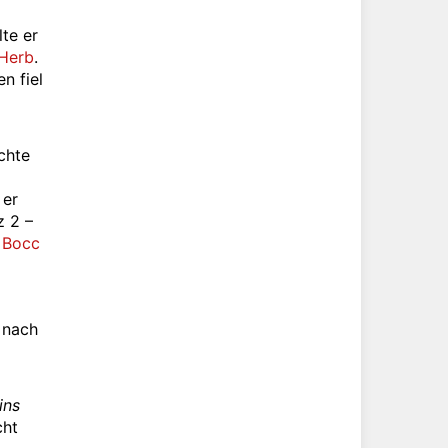
lte er
Herb
.
n fiel
chte
 er
z 2 –
–
Bocc
 nach
ins
ht