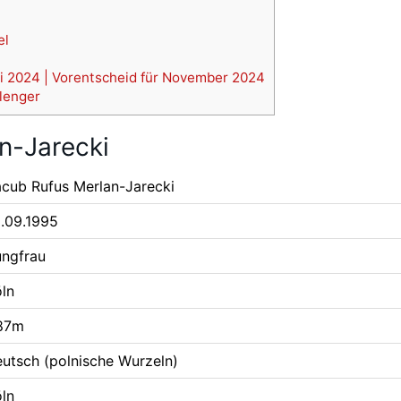
el
i 2024 | Vorentscheid für November 2024
lenger
n-Jarecki
acub Rufus Merlan-Jarecki
5.09.1995
ungfrau
öln
,87m
eutsch (polnische Wurzeln)
öln