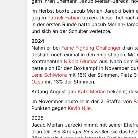
gern ihren Ehemann Jakub Merlan-Jarecki noc
Im Herbst boxte Jacub Merlan-Jarecki beim 
gegen
Patrick Fabian
boxen. Dieser fiel nac
In der ersten Runde hatte Jacub Merlan-Jare
und sich an der Schulter verletzte.
2024
Nahm er bei
Fame Fighting Challenger
dran te
deshalb noch einmal in den Ring steigen. Mit
Kontrahenten
Nikola Glumac
aus. Nach dem Bo
hatte sich für den Boxkampf in November quali
Lena Schiwiora
mit 16% der Stimmen, Platz 3
Özsu
mit 13% der Stimmen.
Anfang August gab
Kate Merlan
bekannt, dass
Im November boxte er in der 2. Staffel von
F
Punkten gegen
Kevin Njie
.
2025
Jacub Merlan-Jarecki nimmt mit seiner Ehef
dran teil. Bei
Stranger Sins
wollen sie das let