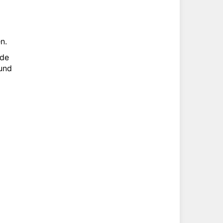
n.
ide
 und