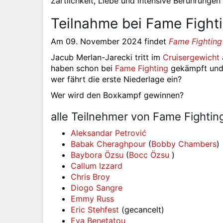
Zärtlichkeit, Liebe und intensive Berührungen
Teilnahme bei Fame Fighti
Am 09. November 2024 findet
Fame Fighting
Jacub Merlan-Jarecki tritt im
Cruisergewicht
haben schon bei
Fame Fighting
gekämpft und 
wer fährt die erste Niederlage ein?
Wer wird den Boxkampf gewinnen?
alle Teilnehmer von Fame Fightin
Aleksandar Petrović
Babak Cheraghpour
(
Bobby Chambers
)
Baybora Özsu
(
Bocc Özsu
)
Callum Izzard
Chris Broy
Diogo Sangre
Emmy Russ
Eric Stehfest
(gecancelt)
Eva Benetatou