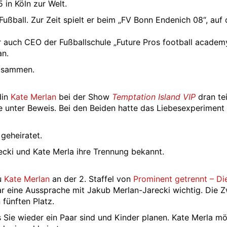
in Köln zur Welt.
Fußball. Zur Zeit spielt er beim „FV Bonn Endenich 08“, auf 
 er auch CEO der Fußballschule „Future Pros football academy
an.
sammen.
din
Kate Merlan
bei der Show
Temptation Island VIP
dran teil
be unter Beweis. Bei den Beiden hatte das Liebesexperiment
geheiratet.
ki und Kate Merla ihre Trennung bekannt.
u
Kate Merlan
an der 2. Staffel von
Prominent getrennt – Die
 eine Aussprache mit Jakub Merlan-Jarecki wichtig. Die Z
fünften Platz.
Sie wieder ein Paar sind und Kinder planen. Kate Merla m