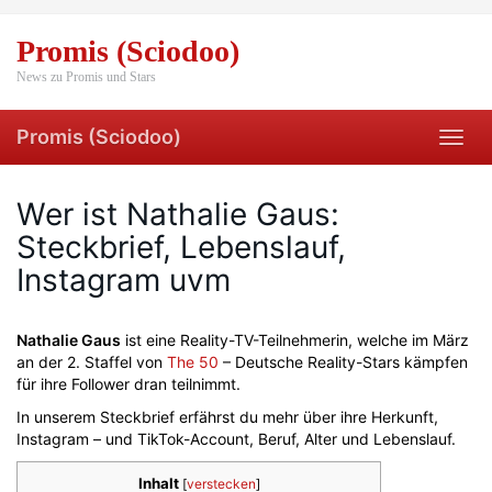
Skip
to
Promis (Sciodoo)
main
content
News zu Promis und Stars
Promis (Sciodoo)
Toggl
navig
Wer ist Nathalie Gaus:
Steckbrief, Lebenslauf,
Instagram uvm
Nathalie Gaus
ist eine Reality-TV-Teilnehmerin, welche im März
an der 2. Staffel von
The 50
– Deutsche Reality-Stars kämpfen
für ihre Follower dran teilnimmt.
In unserem Steckbrief erfährst du mehr über ihre Herkunft,
Instagram – und TikTok-Account, Beruf, Alter und Lebenslauf.
Inhalt
[
verstecken
]