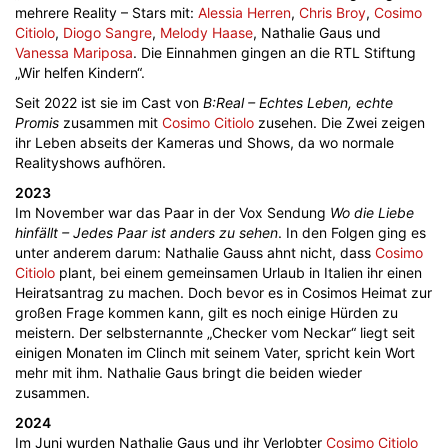
mehrere Reality – Stars mit:
Alessia Herren
,
Chris Broy
,
Cosimo
Citiolo
,
Diogo Sangre
,
Melody Haase
, Nathalie Gaus und
Vanessa Mariposa
. Die Einnahmen gingen an die RTL Stiftung
„Wir helfen Kindern“.
Seit 2022 ist sie im Cast von
B:Real – Echtes Leben, echte
Promis
zusammen mit
Cosimo Citiolo
zusehen. Die Zwei zeigen
ihr Leben abseits der Kameras und Shows, da wo normale
Realityshows aufhören.
2023
Im November war das Paar in der Vox Sendung
Wo die Liebe
hinfällt – Jedes Paar ist anders zu sehen
. In den Folgen ging es
unter anderem darum: Nathalie Gauss ahnt nicht, dass
Cosimo
Citiolo
plant, bei einem gemeinsamen Urlaub in Italien ihr einen
Heiratsantrag zu machen. Doch bevor es in Cosimos Heimat zur
großen Frage kommen kann, gilt es noch einige Hürden zu
meistern. Der selbsternannte „Checker vom Neckar“ liegt seit
einigen Monaten im Clinch mit seinem Vater, spricht kein Wort
mehr mit ihm. Nathalie Gaus bringt die beiden wieder
zusammen.
2024
Im Juni wurden Nathalie Gaus und ihr Verlobter
Cosimo Citiolo