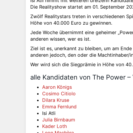
Isi Atli nimmt mit weiteren dreizehn Kandidate
Die Realityshow startet am 01. September 20
Zwölf Realitystars treten in verschiedenen Sp
Höhe von 40.000 Euro zu gewinnen.
Jede Woche übernimmt eine geheimer „Power P
anderen wissen, wer es ist.
Ziel ist es, unerkannt zu bleiben, um am En
anderen jedoch, den oder die Machtinhaber/in
Wer wird sich die Siegprämie in Höhe von 40
alle Kandidaten von The Power –
Aaron Königs
Cosimo Citiolo
Dilara Kruse
Emma Fernlund
Isi Atli
Julia Birnbaum
Kader Loth
Leon Machère