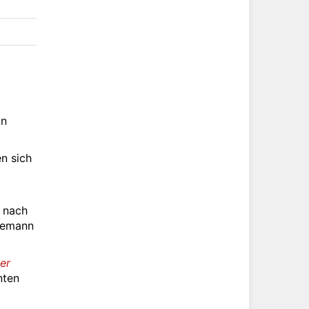
in
n sich
n nach
Ehemann
er
nten