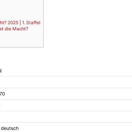
? 2025 | 1. Staffel
at die Macht?
i
970
u
, deutsch