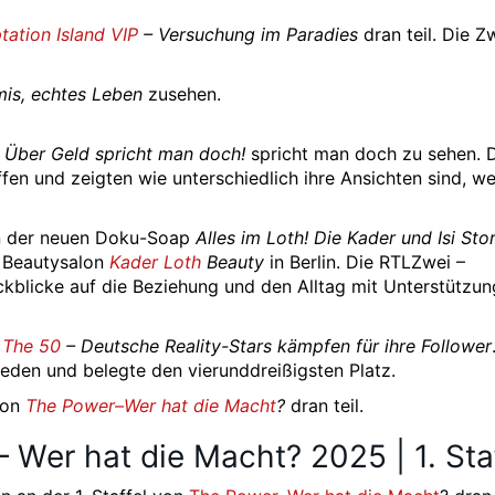
ation Island VIP
– Versuchung im Paradies
dran teil. Die Z
mis, echtes Leben
zusehen.
u
Über Geld spricht man doch!
spricht man doch zu sehen. 
fen und zeigten wie unterschiedlich ihre Ansichten sind, w
n der neuen Doku-Soap
Alles im Loth! Die Kader und Isi Sto
d Beautysalon
Kader Loth
Beauty
in Berlin. Die RTLZwei –
ckblicke auf die Beziehung und den Alltag mit Unterstützu
n
The 50
– Deutsche Reality-Stars kämpfen für ihre Follower
ieden und belegte den vierunddreißigsten Platz.
 von
The Power–Wer hat die Macht
?
dran teil.
 Wer hat die Macht? 2025 | 1. Sta