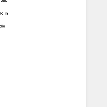
teil.
ld in
die
n