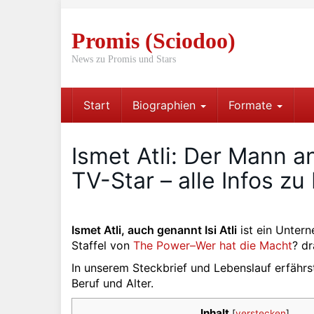
Skip
to
Promis (Sciodoo)
main
content
News zu Promis und Stars
Start
Biographien
Formate
Ismet Atli: Der Mann a
TV-Star – alle Infos z
Ismet Atli, auch genannt Isi Atli
ist ein Untern
Staffel von
The Power–Wer hat die Macht
? dr
In unserem Steckbrief und Lebenslauf erfährs
Beruf und Alter.
Inhalt
[
verstecken
]