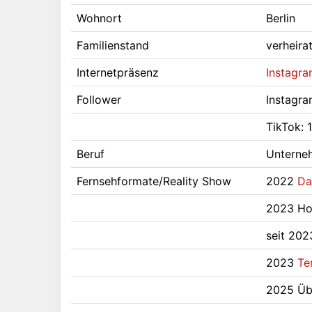
Wohnort
Berlin
Familienstand
verheira
Internetpräsenz
Instagra
Follower
Instagra
TikTok: 
Beruf
Unterneh
Fernsehformate/Reality Show
2022
Da
2023 Ho
seit 202
2023
Te
2025 Übe