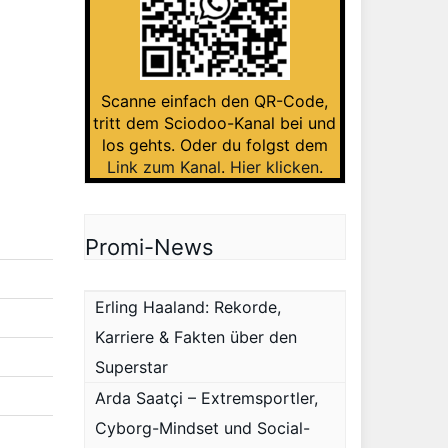
Scanne einfach den QR-Code,
tritt dem Sciodoo-Kanal bei und
los gehts. Oder du folgst dem
Link zum Kanal
.
Hier klicken
.
Promi-News
Erling Haaland: Rekorde,
Karriere & Fakten über den
Superstar
Arda Saatçi – Extremsportler,
Cyborg-Mindset und Social-