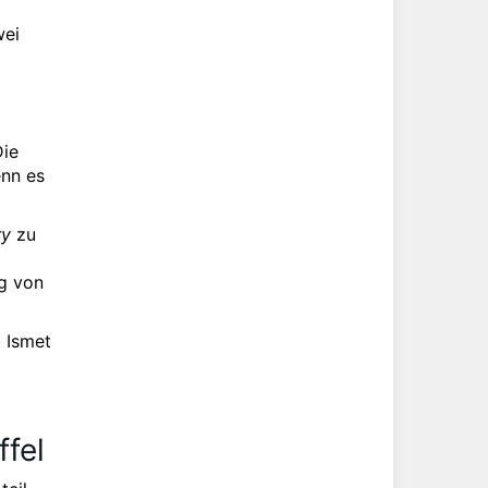
wei
Die
enn es
ry
zu
ng von
. Ismet
ffel