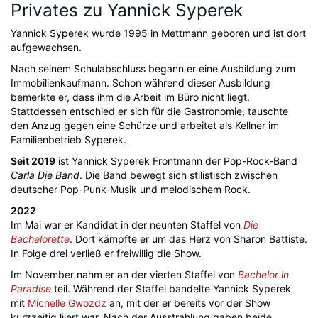
Privates zu Yannick Syperek
Yannick Syperek wurde 1995 in Mettmann geboren und ist dort
aufgewachsen.
Nach seinem Schulabschluss begann er eine Ausbildung zum
Immobilienkaufmann. Schon während dieser Ausbildung
bemerkte er, dass ihm die Arbeit im Büro nicht liegt.
Stattdessen entschied er sich für die Gastronomie, tauschte
den Anzug gegen eine Schürze und arbeitet als Kellner im
Familienbetrieb Syperek.
Seit 2019
ist Yannick Syperek Frontmann der Pop-Rock-Band
Carla Die Band
. Die Band bewegt sich stilistisch zwischen
deutscher Pop-Punk-Musik und melodischem Rock.
2022
Im Mai war er Kandidat in der neunten Staffel von
Die
Bachelorette
. Dort kämpfte er um das Herz von Sharon Battiste.
In Folge drei verließ er freiwillig die Show.
Im November nahm er an der vierten Staffel von
Bachelor in
Paradise
teil. Während der Staffel bandelte Yannick Syperek
mit
Michelle Gwozdz
an, mit der er bereits vor der Show
kurzzeitig liiert war. Nach der Ausstrahlung gaben beide