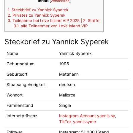
Inhalt
[
verstecken
]
1.
Steckbrief zu Yannick Syperek
2.
Privates zu Yannick Syperek
3.
Teilnahme bei Love Island VIP 2025 | 2. Staffel
3.1.
alle Teilnehmer von Love Island VIP
Steckbrief zu Yannick Syperek
Name
Yannick Syperek
Geburtsdatum
1995
Geburtsort
Mettmann
Staatsangehörigkeit
deutsch
Wohnort
Mallorca
Familienstand
Single
Internetpräsenz
Instagram Account yannis.sy
,
TikTok yannissyme
Follower
Instagram: 51.000 (Stand