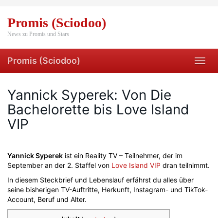
Skip
to
Promis (Sciodoo)
main
content
News zu Promis und Stars
Promis (Sciodoo)
Toggl
navig
Yannick Syperek: Von Die
Bachelorette bis Love Island
VIP
Yannick Syperek
ist ein Reality TV – Teilnehmer, der im
September an der 2. Staffel von
Love Island VIP
dran teilnimmt.
In diesem Steckbrief und Lebenslauf erfährst du alles über
seine bisherigen TV-Auftritte, Herkunft, Instagram- und TikTok-
Account, Beruf und Alter.