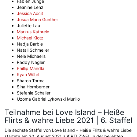
Fabien Junge
Jeanine Lenz
Jessica Accit
Josua Maria Günther
Juliette Lau
Markus Kathrein
Michael Klotz
Nadja Barbie
Natali Schmeller
Nele Michaelis
Paddy Nagler
Phillip Mandla
Ryan Wöhrl
Sharon Torma
Sina Hornberger
Stefanie Schaller
Uzoma Gabriel Lykowski Murillo
Teilnahme bei Love Island – Heiße
Flirts & wahre Liebe 2021 | 6. Staffel
Die sechste Staffel von Love Island – Heiße Flirts & wahre Liebe
startete am 30. August 2021 auf RTLZWEI. In der beliebten