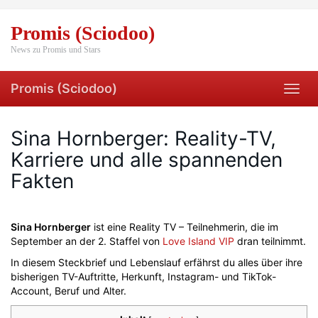
Skip
to
Promis (Sciodoo)
main
content
News zu Promis und Stars
Promis (Sciodoo)
Toggl
navig
Sina Hornberger: Reality-TV,
Karriere und alle spannenden
Fakten
Sina Hornberger
ist eine Reality TV – Teilnehmerin, die im
September an der 2. Staffel von
Love Island VIP
dran teilnimmt.
In diesem Steckbrief und Lebenslauf erfährst du alles über ihre
bisherigen TV-Auftritte, Herkunft, Instagram- und TikTok-
Account, Beruf und Alter.