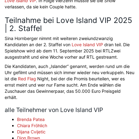
Love Island VIP
. In Folge vierzehn musste sie die Show
verlassen, da sie kein Couple hatte.
Teilnahme bei Love Island VIP 2025
| 2. Staffel
Sina Hornberger nimmt mit weiteren zweiundzwanzig
Kandidaten an der 2. Staffel von
Love Island VIP
dran teil. Die
Spielshow wird ab dem 11. September 2025 bei RTLZwei
ausgestrahlt und eine Woche vorher auf RTL gestreamt.
Die Kandidaten, auch „Islander“ genannt, werden rund um die
Uhr gefilmt und müssen sich immer wieder neu verkuppeln. Neu
ist die
Red Flag
Night, bei der die Promis beurteilen, wer es
ernst meint und wer nur Fame sucht. Am Ende wählen die
Zuschauer das Gewinnerpaar, das 50.000 Euro Preisgeld
erhält.
alle Teilnehmer von Love Island VIP
Brenda Patea
Chiara Fröhlich
Dijana Cvijetic
Dion Brown