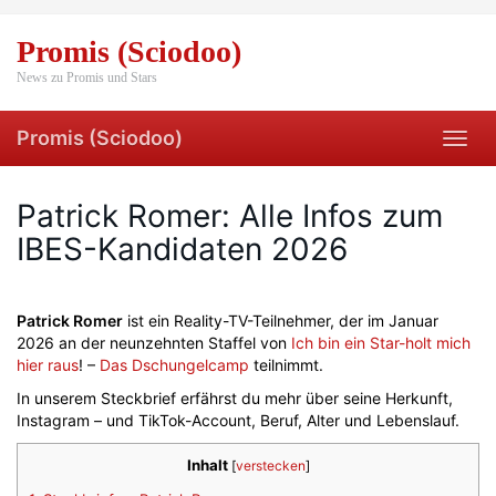
Skip
to
Promis (Sciodoo)
main
content
News zu Promis und Stars
Promis (Sciodoo)
Toggl
navig
Patrick Romer: Alle Infos zum
IBES-Kandidaten 2026
Patrick Romer
ist ein Reality-TV-Teilnehmer, der im Januar
2026 an der neunzehnten Staffel von
Ich bin ein Star-holt mich
hier raus
! –
Das Dschungelcamp
teilnimmt.
In unserem Steckbrief erfährst du mehr über seine Herkunft,
Instagram – und TikTok-Account, Beruf, Alter und Lebenslauf.
Inhalt
[
verstecken
]