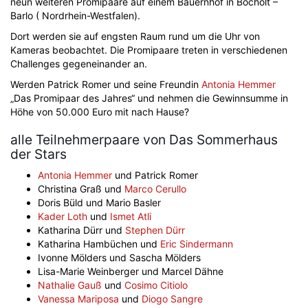
neun weiteren Promipaare auf einem Bauernhof in Bocholt –
Barlo ( Nordrhein-Westfalen).
Dort werden sie auf engsten Raum rund um die Uhr von
Kameras beobachtet. Die Promipaare treten in verschiedenen
Challenges gegeneinander an.
Werden Patrick Romer und seine Freundin
Antonia Hemmer
„Das Promipaar des Jahres“ und nehmen die Gewinnsumme in
Höhe von 50.000 Euro mit nach Hause?
alle Teilnehmerpaare von Das Sommerhaus
der Stars
Antonia Hemmer
und Patrick Romer
Christina Graß und
Marco Cerullo
Doris Büld und Mario Basler
Kader Loth
und
Ismet Atli
Katharina Dürr und
Stephen Dürr
Katharina Hambüchen und
Eric Sindermann
Ivonne Mölders und Sascha Mölders
Lisa-Marie Weinberger und Marcel Dähne
Nathalie Gauß
und
Cosimo Citiolo
Vanessa Mariposa
und
Diogo Sangre