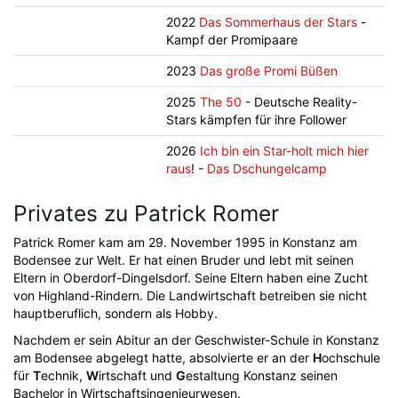
2022
Das Sommerhaus der Stars
-
Kampf der Promipaare
2023
Das große Promi Büßen
2025
The 50
- Deutsche Reality-
Stars kämpfen für ihre Follower
2026
Ich bin ein Star-holt mich hier
raus
! -
Das Dschungelcamp
Privates zu Patrick Romer
Patrick Romer kam am 29. November 1995 in Konstanz am
Bodensee zur Welt. Er hat einen Bruder und lebt mit seinen
Eltern in Oberdorf-Dingelsdorf. Seine Eltern haben eine Zucht
von Highland-Rindern. Die Landwirtschaft betreiben sie nicht
hauptberuflich, sondern als Hobby.
Nachdem er sein Abitur an der Geschwister-Schule in Konstanz
am Bodensee abgelegt hatte, absolvierte er an der
H
ochschule
für
T
echnik,
W
irtschaft und
G
estaltung Konstanz seinen
Bachelor in Wirtschaftsingenieurwesen.