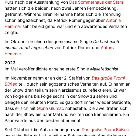
Kurz nach der Ausstrahlung von
Das Sommerhaus der Stars
hatten sich die beiden, nach zwei Jahren Fernbeziehung,
getrennt. Während ihrer Teilnahme hatte sich die Trennung
schon abgezeichnet, da Patrick Romer gegenüber
Antonia
Hemmer
sehr beleidigend war und ein abwertendes Verhalten
zeigte.
Im Oktober erschien die gemeinsame Single
Du hast mich
einmal zu oft angesehen
von Patrick Romer und
Antonia
Hemmer
.
2023
Im Mai veröffentlichte er seine erste Single
Mallefetischist
.
Im November nahm er an der 2. Staffel von
Das große Promi
Büßen
teil. durch sein egozentrisches Verhalten auf. Er nahm an
der Show dran teil um sein Narzissmus zu reflektieren. Er war
von Folge eins bis Folge sechs in der Show zu sehen und
belegte den neunten Platz. Es gab dort immer wieder Gerüchte,
dass er sich mit
Gloria Glumac
nahestehe. Die Zwei trafen sich
nach der Show ein paar Mal und wollten sich kennenlernen. Ein
Paar wurde aus den beiden aber nicht.
Seit Oktober (die Aufzeichnungen von
Das große Promi Büßen
waren im Februar) ist er mit der Schauspielerin Annelie Henze