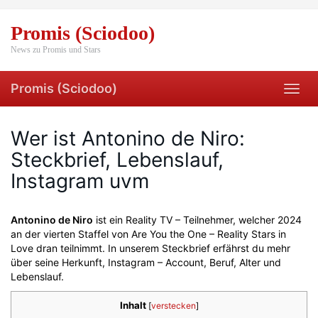
Skip
to
Promis (Sciodoo)
main
content
News zu Promis und Stars
Promis (Sciodoo)
Toggl
navig
Wer ist Antonino de Niro:
Steckbrief, Lebenslauf,
Instagram uvm
Antonino de Niro
ist ein Reality TV – Teilnehmer, welcher 2024
an der vierten Staffel von Are You the One – Reality Stars in
Love dran teilnimmt. In unserem Steckbrief erfährst du mehr
über seine Herkunft, Instagram – Account, Beruf, Alter und
Lebenslauf.
Inhalt
[
verstecken
]