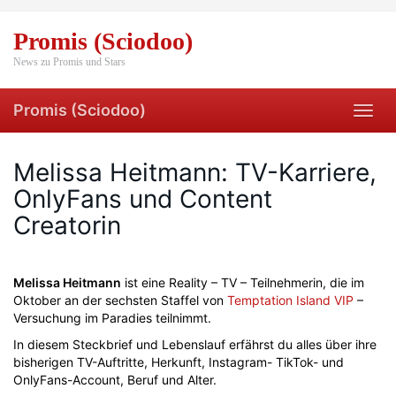
Skip
to
Promis (Sciodoo)
main
content
News zu Promis und Stars
Promis (Sciodoo)
Toggl
navig
Melissa Heitmann: TV-Karriere,
OnlyFans und Content
Creatorin
Melissa Heitmann
ist eine Reality – TV – Teilnehmerin, die im
Oktober an der sechsten Staffel von
Temptation Island VIP
–
Versuchung im Paradies teilnimmt.
In diesem Steckbrief und Lebenslauf erfährst du alles über ihre
bisherigen TV-Auftritte, Herkunft, Instagram- TikTok- und
OnlyFans-Account, Beruf und Alter.