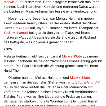
Marwin Klute
zusammen. Über Instagram lernte sich das Paar
kennen. Nach intensivem Kontakt und mehreren Dates wurden
die beiden ein Paar. Anfangs führten sie eine Fernbeziehung.
Im November und Dezember war Melissa Heitmann neben
zwölf weiteren Reality-Stars Teil der ersten Staffel der Show
Good Luck Guys
auf Joyn. Zusammen mit ihrem Teampartner
Yasin Mohamed
belegte sie den vierten Platz. Auf ihrem
Instagram-Account beschrieb sie die Show als „mit Abstand
das heftigste, was ich jemals gemacht habe“.
2025
Melissa Heitmann lebt seit Januar mit
Marwin Klute
zusammen
in Berlin, nachdem die beiden zuvor eine Fernbeziehung geführt
hatten. Das Paar teilt sich die Wohnung gemeinsam mit ihrem
Hund Thor.
Im Oktober nahmen Melissa Heitmann und
Marwin Klute
gemeinsam an der sechsten Staffel von
Temptation Island VIP
teil. In der Show lebten die Frauen in einer Männervilla mit
Verführern, die Männer in einer Frauenvilla mit Verführerinnen.
Ziel des Paars war es, ihre Liebe auf die Probe zu stellen,
Vertrauen zu stärken und alte Wunden zu heilen. Beim finalen
Lagerfeuer stellte Melissa Heitmann
Marwin Klute
eine klare