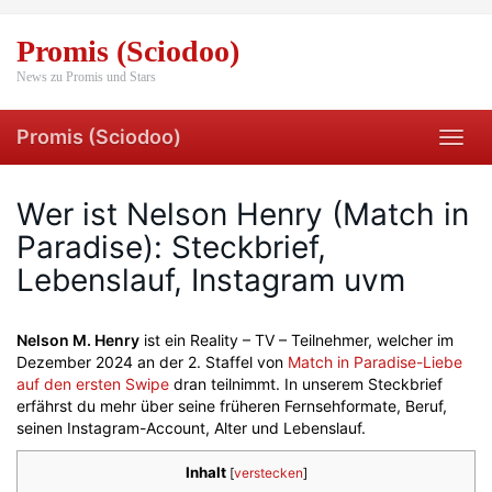
Skip
to
Promis (Sciodoo)
main
content
News zu Promis und Stars
Promis (Sciodoo)
Toggl
navig
Wer ist Nelson Henry (Match in
Paradise): Steckbrief,
Lebenslauf, Instagram uvm
Nelson M. Henry
ist ein Reality – TV – Teilnehmer, welcher im
Dezember 2024 an der 2. Staffel von
Match in Paradise-Liebe
auf den ersten Swipe
dran teilnimmt. In unserem Steckbrief
erfährst du mehr über seine früheren Fernsehformate, Beruf,
seinen Instagram-Account, Alter und Lebenslauf.
Inhalt
[
verstecken
]