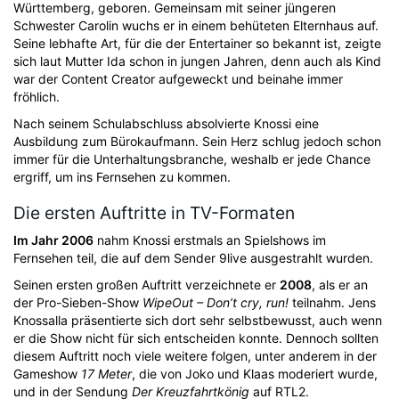
Württemberg, geboren. Gemeinsam mit seiner jüngeren
Schwester Carolin wuchs er in einem behüteten Elternhaus auf.
Seine lebhafte Art, für die der Entertainer so bekannt ist, zeigte
sich laut Mutter Ida schon in jungen Jahren, denn auch als Kind
war der Content Creator aufgeweckt und beinahe immer
fröhlich.
Nach seinem Schulabschluss absolvierte Knossi eine
Ausbildung zum Bürokaufmann. Sein Herz schlug jedoch schon
immer für die Unterhaltungsbranche, weshalb er jede Chance
ergriff, um ins Fernsehen zu kommen.
Die ersten Auftritte in TV-Formaten
Im Jahr 2006
nahm Knossi erstmals an Spielshows im
Fernsehen teil, die auf dem Sender 9live ausgestrahlt wurden.
Seinen ersten großen Auftritt verzeichnete er
2008
, als er an
der Pro-Sieben-Show
WipeOut – Don’t cry, run!
teilnahm. Jens
Knossalla präsentierte sich dort sehr selbstbewusst, auch wenn
er die Show nicht für sich entscheiden konnte. Dennoch sollten
diesem Auftritt noch viele weitere folgen, unter anderem in der
Gameshow
17 Meter
, die von Joko und Klaas moderiert wurde,
und in der Sendung
Der Kreuzfahrtkönig
auf RTL2.