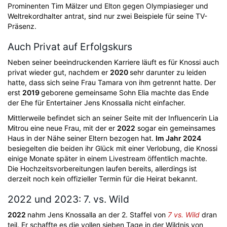
Prominenten Tim Mälzer und Elton gegen Olympiasieger und
Weltrekordhalter antrat, sind nur zwei Beispiele für seine TV-
Präsenz.
Auch Privat auf Erfolgskurs
Neben seiner beeindruckenden Karriere läuft es für Knossi auch
privat wieder gut, nachdem er
2020
sehr darunter zu leiden
hatte, dass sich seine Frau Tamara von ihm getrennt hatte. Der
erst
2019
geborene gemeinsame Sohn Elia machte das Ende
der Ehe für Entertainer Jens Knossalla nicht einfacher.
Mittlerweile befindet sich an seiner Seite mit der Influencerin Lia
Mitrou eine neue Frau, mit der er
2022
sogar ein gemeinsames
Haus in der Nähe seiner Eltern bezogen hat.
Im Jahr 2024
besiegelten die beiden ihr Glück mit einer Verlobung, die Knossi
einige Monate später in einem Livestream öffentlich machte.
Die Hochzeitsvorbereitungen laufen bereits, allerdings ist
derzeit noch kein offizieller Termin für die Heirat bekannt.
2022 und 2023: 7. vs. Wild
2022
nahm Jens Knossalla an der 2. Staffel von
7 vs. Wild
dran
teil. Er schaffte es die vollen sieben Tage in der Wildnis von