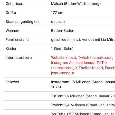
Geburtsort
Malsch (Baden-Württemberg)
Größe
177 cm
Staatsangehörigkeit
deutsch
Wohnort
Baden-Baden
Familienstand
geschieden, jetzt: verlobt mit Lia Mitr
Kinder
1 Kind (Sohn)
Internetpräsenz
Website knossi
,
Twitch therealknossi
,
Instagram Account knossi
,
TikTok
therealknossi
,
X TheRealKnossi
,
Face
jens.knossalla
Follower
Instagram: 1,8 Millionen (Stand Janua
2025)
TikTok: 1,6 Millionen (Stand Januar 2
Twitch: 2,4 Millionen (Stand Januar 2
YouTube:1,59 Millionen (Stand Januar