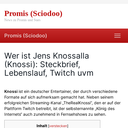
Skip
to
Promis (Sciodoo)
main
content
News zu Promis und Stars
Promis (Sciodoo)
Toggl
navig
Wer ist Jens Knossalla
(Knossi): Steckbrief,
Lebenslauf, Twitch uvm
Knossi
ist ein deutscher Entertainer, der durch verschiedene
Formate auf sich aufmerksam gemacht hat. Neben seinem
erfolgreichen Streaming-Kanal „TheRealKnossi“, den er auf der
Plattform Twitch betreibt, ist der selbsternannte „König des
Internets“ auch zunehmend in Fernsehshows zu sehen.
Inhalt
[
verstecken
]