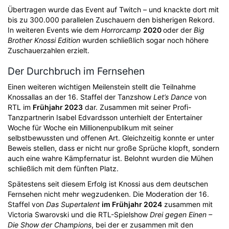
Übertragen wurde das Event auf Twitch – und knackte dort mit
bis zu 300.000 parallelen Zuschauern den bisherigen Rekord.
In weiteren Events wie dem
Horrorcamp
2020
oder der
Big
Brother Knossi Edition
wurden schließlich sogar noch höhere
Zuschauerzahlen erzielt.
Der Durchbruch im Fernsehen
Einen weiteren wichtigen Meilenstein stellt die Teilnahme
Knossallas an der 16. Staffel der Tanzshow
Let’s Dance
von
RTL im
Frühjahr 2023
dar. Zusammen mit seiner Profi-
Tanzpartnerin Isabel Edvardsson unterhielt der Entertainer
Woche für Woche ein Millionenpublikum mit seiner
selbstbewussten und offenen Art. Gleichzeitig konnte er unter
Beweis stellen, dass er nicht nur große Sprüche klopft, sondern
auch eine wahre Kämpfernatur ist. Belohnt wurden die Mühen
schließlich mit dem fünften Platz.
Spätestens seit diesem Erfolg ist Knossi aus dem deutschen
Fernsehen nicht mehr wegzudenken. Die Moderation der 16.
Staffel von
Das Supertalent
im Frühjahr 2024
zusammen mit
Victoria Swarovski und die RTL-Spielshow
Drei gegen Einen –
Die Show der Champions
, bei der er zusammen mit den