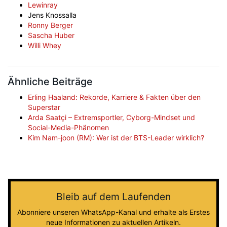
Lewinray
Jens Knossalla
Ronny Berger
Sascha Huber
Willi Whey
Ähnliche Beiträge
Erling Haaland: Rekorde, Karriere & Fakten über den
Superstar
Arda Saatçi – Extremsportler, Cyborg-Mindset und
Social-Media-Phänomen
Kim Nam-joon (RM): Wer ist der BTS-Leader wirklich?
Bleib auf dem Laufenden
Abonniere unseren WhatsApp-Kanal und erhalte als Erstes
neue Informationen zu aktuellen Artikeln.