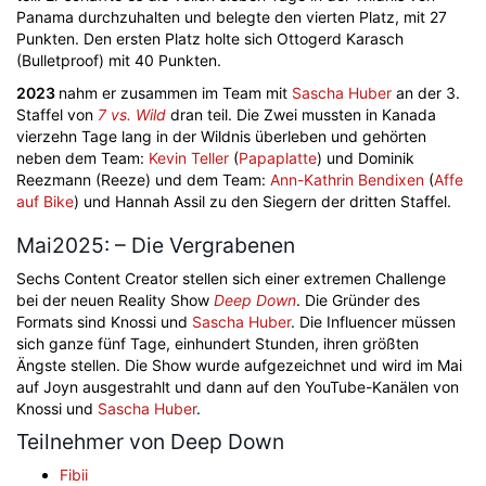
Panama durchzuhalten und belegte den vierten Platz, mit 27
Punkten. Den ersten Platz holte sich Ottogerd Karasch
(Bulletproof) mit 40 Punkten.
2023
nahm er zusammen im Team mit
Sascha Huber
an der 3.
Staffel von
7 vs. Wild
dran teil. Die Zwei mussten in Kanada
vierzehn Tage lang in der Wildnis überleben und gehörten
neben dem Team:
Kevin Teller
(
Papaplatte
) und Dominik
Reezmann (Reeze) und dem Team:
Ann-Kathrin Bendixen
(
Affe
auf Bike
) und Hannah Assil zu den Siegern der dritten Staffel.
Mai2025: – Die Vergrabenen
Sechs Content Creator stellen sich einer extremen Challenge
bei der neuen Reality Show
Deep Down
. Die Gründer des
Formats sind Knossi und
Sascha Huber
. Die Influencer müssen
sich ganze fünf Tage, einhundert Stunden, ihren größten
Ängste stellen. Die Show wurde aufgezeichnet und wird im Mai
auf Joyn ausgestrahlt und dann auf den YouTube-Kanälen von
Knossi und
Sascha Huber
.
Teilnehmer von Deep Down
Fibii