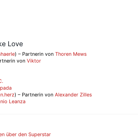
ke Love
ahaerle
) – Partnerin von
Thoren Mews
artnerin von
Viktor
C.
Spada
in.herz
) – Partnerin von
Alexander Zilles
nio Leanza
ten über den Superstar