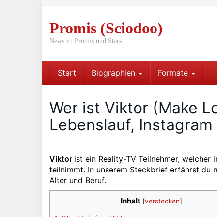
Skip
to
Promis (Sciodoo)
main
content
News zu Promis und Stars
Start
Biographien
Formate
Wer ist Viktor (Make L
Lebenslauf, Instagram
Viktor
ist ein Reality-TV Teilnehmer, welche
teilnimmt. In unserem Steckbrief erfährst du
Alter und Beruf.
Inhalt
[
verstecken
]