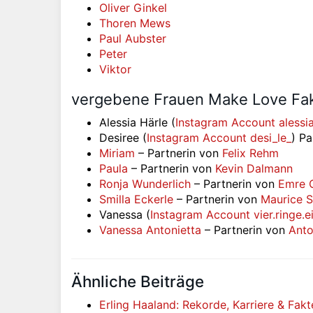
Oliver Ginkel
Thoren Mews
Paul Aubster
Peter
Viktor
vergebene Frauen Make Love Fa
Alessia Härle (
Instagram Account alessi
Desiree (
Instagram Account desi_le_
) P
Miriam
– Partnerin von
Felix Rehm
Paula
– Partnerin von
Kevin Dalmann
Ronja Wunderlich
– Partnerin von
Emre 
Smilla Eckerle
– Partnerin von
Maurice 
Vanessa (
Instagram Account vier.ringe.e
Vanessa Antonietta
– Partnerin von
Anto
Ähnliche Beiträge
Erling Haaland: Rekorde, Karriere & Fak