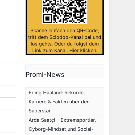
Scanne einfach den QR-Code,
tritt dem Sciodoo-Kanal bei und
los gehts. Oder du folgst dem
Link zum Kanal
.
Hier klicken
.
Promi-News
Erling Haaland: Rekorde,
Karriere & Fakten über den
Superstar
Arda Saatçi – Extremsportler,
Cyborg-Mindset und Social-