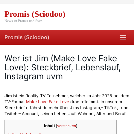
Skip
to
Promis (Sciodoo)
main
content
News zu Promis und Stars
Promis (Sciodoo)
Toggl
navig
Wer ist Jim (Make Love Fake
Love): Steckbrief, Lebenslauf,
Instagram uvm
Jim
ist ein Reality-TV Teilnehmer, welcher im Jahr 2025 bei dem
TV-Format
Make Love Fake Love
dran teilnimmt. In unserem
Steckbrief erfährst du mehr über Jims Instagram,- TikTok,- und
Twitch – Account, seinen Lebenslauf, Wohnort, Alter und Beruf.
Inhalt
[
verstecken
]