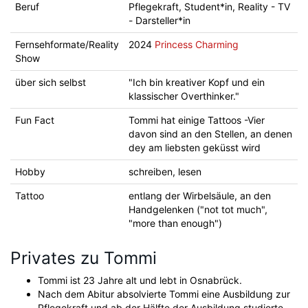
Beruf
Pflegekraft, Student*in, Reality - TV
- Darsteller*in
Fernsehformate/Reality
2024
Princess Charming
Show
über sich selbst
"Ich bin kreativer Kopf und ein
klassischer Overthinker."
Fun Fact
Tommi hat einige Tattoos -Vier
davon sind an den Stellen, an denen
dey am liebsten geküsst wird
Hobby
schreiben, lesen
Tattoo
entlang der Wirbelsäule, an den
Handgelenken ("not tot much",
"more than enough")
Privates zu Tommi
Tommi ist 23 Jahre alt und lebt in Osnabrück.
Nach dem Abitur absolvierte Tommi eine Ausbildung zur
Pflegekraft und ab der Hälfte der Ausbildung studierte