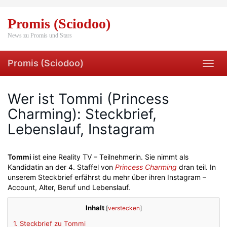
Skip
to
Promis (Sciodoo)
main
content
News zu Promis und Stars
Promis (Sciodoo)
Toggl
navig
Wer ist Tommi (Princess
Charming): Steckbrief,
Lebenslauf, Instagram
Tommi
ist eine Reality TV – Teilnehmerin. Sie nimmt als
Kandidatin an der 4. Staffel von
Princess Charming
dran teil. In
unserem Steckbrief erfährst du mehr über ihren Instagram –
Account, Alter, Beruf und Lebenslauf.
Inhalt
[
verstecken
]
1.
Steckbrief zu Tommi