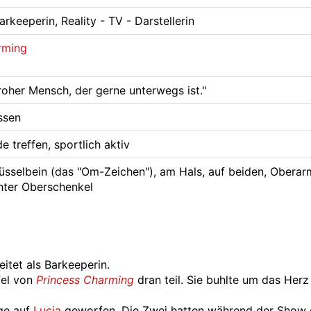
Barkeeperin, Reality - TV - Darstellerin
rming
froher Mensch, der gerne unterwegs ist."
ssen
e treffen, sportlich aktiv
sselbein (das "Om-Zeichen"), am Hals, auf beiden, Oberar
hter Oberschenkel
beitet als Barkeeperin.
fel von
Princess Charming
dran teil. Sie buhlte um das Herz
uge auf
Lucia
geworfen. Die Zwei hatten während der Show