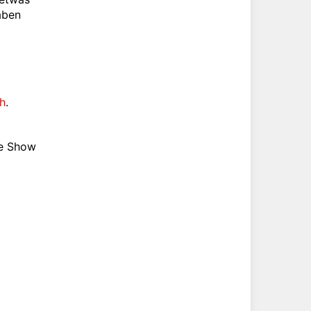
aben
h
.
ie Show