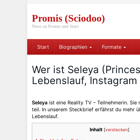
Skip
to
Promis (Sciodoo)
main
content
News zu Promis und Stars
Start
Biographien
Formate
Wer ist Seleya (Prince
Lebenslauf, Instagram
Seleya
ist eine Reality TV – Teilnehmerin. Sie
teil. In unserem Steckbrief erfährst du mehr 
Lebenslauf.
Inhalt
[
verstecken
]