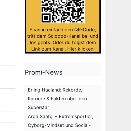
Scanne einfach den QR-Code,
tritt dem Sciodoo-Kanal bei und
los gehts. Oder du folgst dem
Link zum Kanal
.
Hier klicken
.
Promi-News
Erling Haaland: Rekorde,
Karriere & Fakten über den
Superstar
Arda Saatçi – Extremsportler,
Cyborg-Mindset und Social-