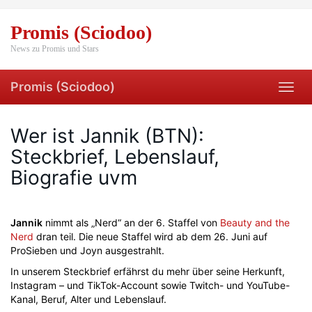
Skip
to
Promis (Sciodoo)
main
content
News zu Promis und Stars
Promis (Sciodoo)
Toggl
navig
Wer ist Jannik (BTN):
Steckbrief, Lebenslauf,
Biografie uvm
Jannik
nimmt als „Nerd“ an der 6. Staffel von
Beauty and the
Nerd
dran teil. Die neue Staffel wird ab dem 26. Juni auf
ProSieben und Joyn ausgestrahlt.
In unserem Steckbrief erfährst du mehr über seine Herkunft,
Instagram – und TikTok-Account sowie Twitch- und YouTube-
Kanal, Beruf, Alter und Lebenslauf.