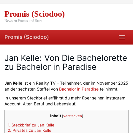
Skip
to
Promis (Sciodoo)
main
content
News zu Promis und Stars
Promis (Sciodoo)
Toggl
navig
Jan Kelle: Von Die Bachelorette
zu Bachelor in Paradise
Jan Kelle
ist ein Reality TV – Teilnehmer, der im November 2025
an der sechsten Staffel von
Bachelor in Paradise
teilnimmt.
In unserem Steckbrief erfährst du mehr über seinen Instagram –
Account, Alter, Beruf und Lebenslauf.
Inhalt
[
verstecken
]
1.
Steckbrief zu Jan Kelle
2.
Privates zu Jan Kelle