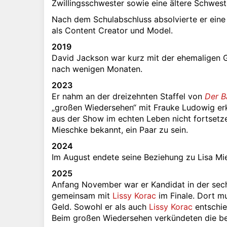
Zwillingsschwester sowie eine ältere Schwester
Nach dem Schulabschluss absolvierte er eine
als Content Creator und Model.
2019
David Jackson war kurz mit der ehemaligen G
nach wenigen Monaten.
2023
Er nahm an der dreizehnten Staffel von
Der B
„großen Wiedersehen“ mit Frauke Ludowig erkl
aus der Show im echten Leben nicht fortsetze
Mieschke bekannt, ein Paar zu sein.
2024
Im August endete seine Beziehung zu Lisa Mi
2025
Anfang November war er Kandidat in der sec
gemeinsam mit
Lissy Korac
im Finale. Dort m
Geld. Sowohl er als auch
Lissy Korac
entschie
Beim großen Wiedersehen verkündeten die beide