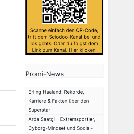
Scanne einfach den QR-Code,
tritt dem Sciodoo-Kanal bei und
los gehts. Oder du folgst dem
Link zum Kanal
.
Hier klicken
.
Promi-News
Erling Haaland: Rekorde,
Karriere & Fakten über den
Superstar
Arda Saatçi – Extremsportler,
Cyborg-Mindset und Social-