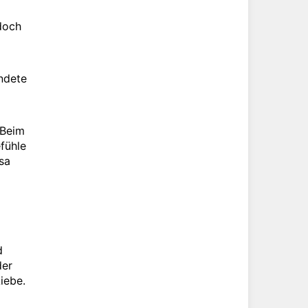
doch
ndete
 Beim
fühle
sa
d
der
iebe.