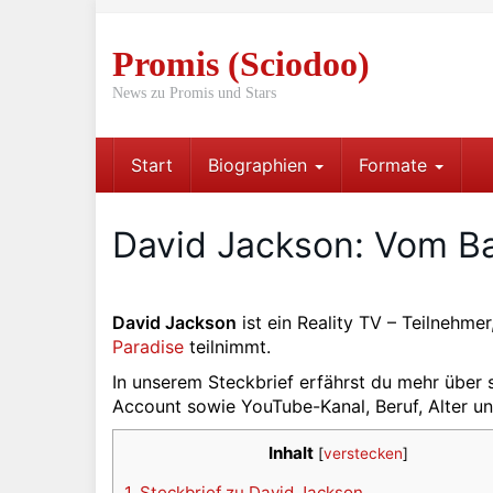
Skip
to
Promis (Sciodoo)
main
content
News zu Promis und Stars
Start
Biographien
Formate
David Jackson: Vom Ba
David Jackson
ist ein Reality TV – Teilnehm
Paradise
teilnimmt.
In unserem Steckbrief erfährst du mehr über 
Account sowie YouTube-Kanal, Beruf, Alter un
Inhalt
[
verstecken
]
1.
Steckbrief zu David Jackson