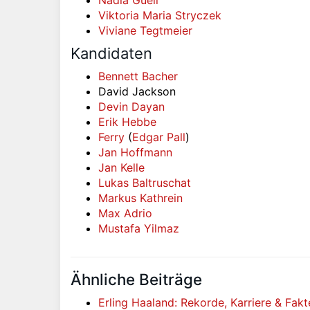
Nadia Gueli
Viktoria Maria Stryczek
Viviane Tegtmeier
Kandidaten
Bennett Bacher
David Jackson
Devin Dayan
Erik Hebbe
Ferry
(
Edgar Pall
)
Jan Hoffmann
Jan Kelle
Lukas Baltruschat
Markus Kathrein
Max Adrio
Mustafa Yilmaz
Ähnliche Beiträge
Erling Haaland: Rekorde, Karriere & Fak