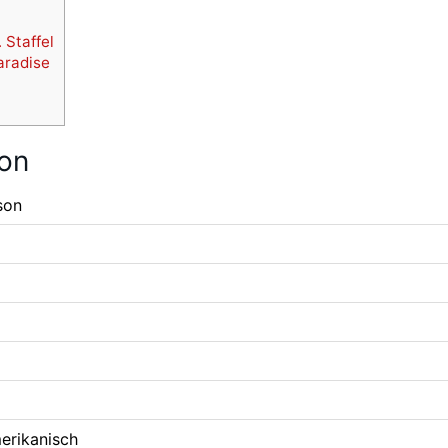
 Staffel
aradise
son
son
erikanisch