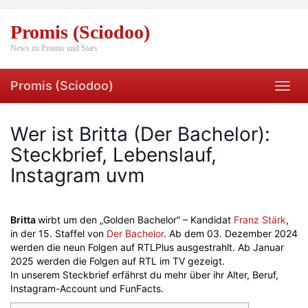
Skip
to
Promis (Sciodoo)
main
content
News zu Promis und Stars
Promis (Sciodoo)
Toggl
navig
Wer ist Britta (Der Bachelor):
Steckbrief, Lebenslauf,
Instagram uvm
Britta
wirbt um den „Golden Bachelor“ – Kandidat
Franz Stärk
,
in der 15. Staffel von
Der Bachelor
. Ab dem 03. Dezember 2024
werden die neun Folgen auf RTLPlus ausgestrahlt. Ab Januar
2025 werden die Folgen auf RTL im TV gezeigt.
In unserem Steckbrief erfährst du mehr über ihr Alter, Beruf,
Instagram-Account und FunFacts.