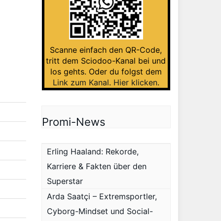
Scanne einfach den QR-Code,
tritt dem Sciodoo-Kanal bei und
los gehts. Oder du folgst dem
Link zum Kanal
.
Hier klicken
.
Promi-News
Erling Haaland: Rekorde,
Karriere & Fakten über den
Superstar
Arda Saatçi – Extremsportler,
Cyborg-Mindset und Social-