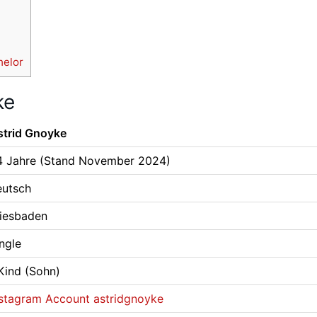
helor
ke
strid Gnoyke
4 Jahre (Stand November 2024)
eutsch
iesbaden
ngle
Kind (Sohn)
nstagram Account astridgnoyke