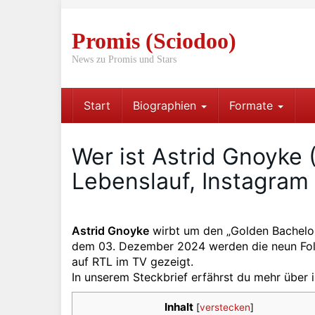
Skip
to
Promis (Sciodoo)
main
content
News zu Promis und Stars
Start
Biographien
Formate
Wer ist Astrid Gnoyke 
Lebenslauf, Instagram
Astrid Gnoyke
wirbt um den „Golden Bachelo
dem 03. Dezember 2024 werden die neun Folg
auf RTL im TV gezeigt.
In unserem Steckbrief erfährst du mehr über i
Inhalt
[
verstecken
]