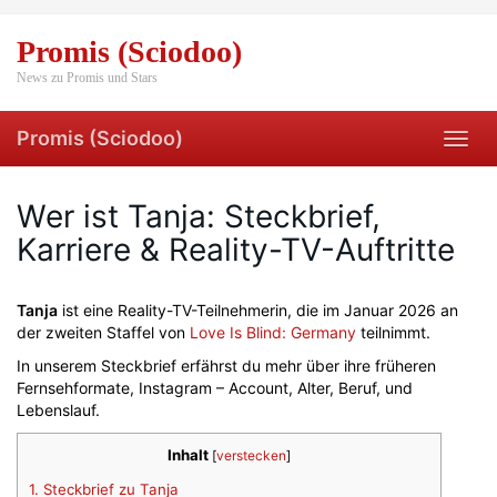
Skip
to
Promis (Sciodoo)
main
content
News zu Promis und Stars
Promis (Sciodoo)
Toggl
navig
Wer ist Tanja: Steckbrief,
Karriere & Reality-TV-Auftritte
Tanja
ist eine Reality-TV-Teilnehmerin, die im Januar 2026 an
der zweiten Staffel von
Love Is Blind: Germany
teilnimmt.
In unserem Steckbrief erfährst du mehr über ihre früheren
Fernsehformate, Instagram – Account, Alter, Beruf, und
Lebenslauf.
Inhalt
[
verstecken
]
1.
Steckbrief zu Tanja