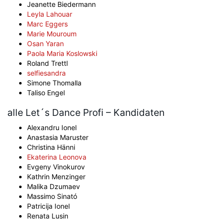
Jeanette Biedermann
Leyla Lahouar
Marc Eggers
Marie Mouroum
Osan Yaran
Paola Maria Koslowski
Roland Trettl
selfiesandra
Simone Thomalla
Taliso Engel
alle Let´s Dance Profi – Kandidaten
Alexandru Ionel
Anastasia Maruster
Christina Hänni
Ekaterina Leonova
Evgeny Vinokurov
Kathrin Menzinger
Malika Dzumaev
Massimo Sinató
Patricija Ionel
Renata Lusin