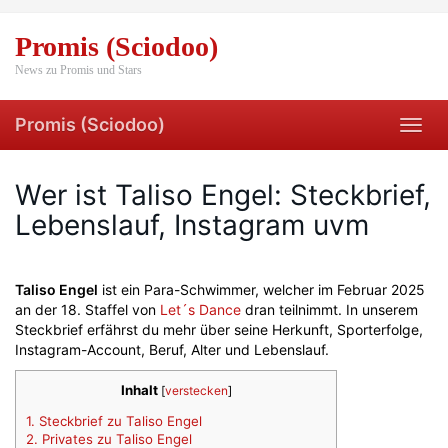
Skip
to
Promis (Sciodoo)
main
content
News zu Promis und Stars
Promis (Sciodoo)
Toggl
navig
Wer ist Taliso Engel: Steckbrief,
Lebenslauf, Instagram uvm
Taliso Engel
ist ein Para-Schwimmer, welcher im Februar 2025
an der 18. Staffel von
Let´s Dance
dran teilnimmt. In unserem
Steckbrief erfährst du mehr über seine Herkunft, Sporterfolge,
Instagram-Account, Beruf, Alter und Lebenslauf.
Inhalt
[
verstecken
]
1.
Steckbrief zu Taliso Engel
2.
Privates zu Taliso Engel