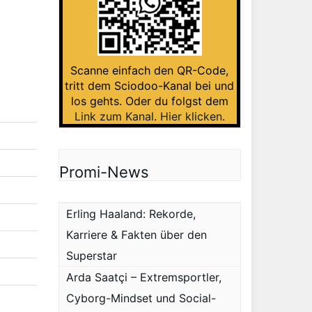
Scanne einfach den QR-Code,
tritt dem Sciodoo-Kanal bei und
los gehts. Oder du folgst dem
Link zum Kanal
.
Hier klicken
.
Promi-News
Erling Haaland: Rekorde,
Karriere & Fakten über den
Superstar
Arda Saatçi – Extremsportler,
Cyborg-Mindset und Social-