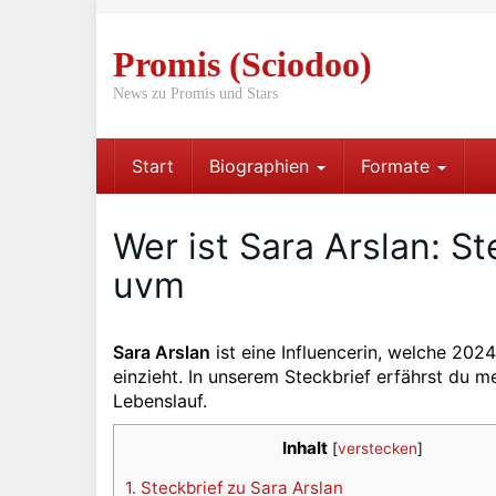
Skip
to
Promis (Sciodoo)
main
content
News zu Promis und Stars
Start
Biographien
Formate
Wer ist Sara Arslan: S
uvm
Sara Arslan
ist eine Influencerin, welche 202
einzieht. In unserem Steckbrief erfährst du m
Lebenslauf.
Inhalt
[
verstecken
]
1.
Steckbrief zu Sara Arslan