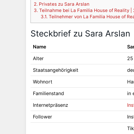
2.
Privates zu Sara Arslan
3.
Teilnahme bei La Familia House of Reality |
3.1.
Teilnehmer von La Familia House of Rea
Steckbrief zu Sara Arslan
Name
Sa
Alter
25
Staatsangehörigkeit
de
Wohnort
Ha
Familienstand
in
Internetpräsenz
In
Follower
In
Ti