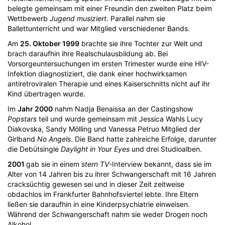
belegte gemeinsam mit einer Freundin den zweiten Platz beim
Wettbewerb
Jugend musiziert
. Parallel nahm sie
Ballettunterricht und war Mitglied verschiedener Bands.
Am
25. Oktober 1999
brachte sie ihre Tochter zur Welt und
brach daraufhin ihre Realschulausbildung ab. Bei
Vorsorgeuntersuchungen im ersten Trimester wurde eine HIV-
Infektion diagnostiziert, die dank einer hochwirksamen
antiretroviralen Therapie und eines Kaiserschnitts nicht auf ihr
Kind übertragen wurde.
Im
Jahr 2000
nahm Nadja Benaissa an der Castingshow
Popstars
teil und wurde gemeinsam mit Jessica Wahls Lucy
Diakovska, Sandy Mölling und Vanessa Petruo Mitglied der
Girlband
No Angels
. Die Band hatte zahlreiche Erfolge, darunter
die Debütsingle
Daylight in Your Eyes
und drei Studioalben.
2001
gab sie in einem
stern TV
-Interview bekannt, dass sie im
Alter von 14 Jahren bis zu ihrer Schwangerschaft mit 16 Jahren
cracksüchtig gewesen sei und in dieser Zeit zeitweise
obdachlos im Frankfurter Bahnhofsviertel lebte. Ihre Eltern
ließen sie daraufhin in eine Kinderpsychiatrie einweisen.
Während der Schwangerschaft nahm sie weder Drogen noch
Alkohol.