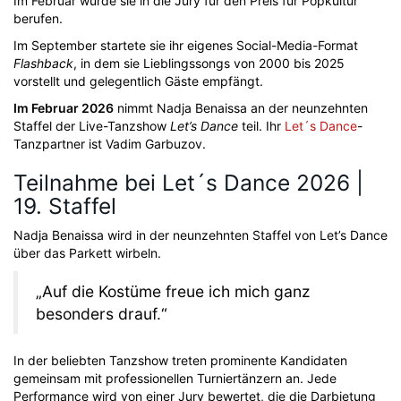
Im Februar wurde sie in die Jury für den Preis für Popkultur
berufen.
Im September startete sie ihr eigenes Social-Media-Format
Flashback
, in dem sie Lieblingssongs von 2000 bis 2025
vorstellt und gelegentlich Gäste empfängt.
Im Februar 2026
nimmt Nadja Benaissa an der neunzehnten
Staffel der Live-Tanzshow
Let’s Dance
teil. Ihr
Let´s Dance
-
Tanzpartner ist Vadim Garbuzov.
Teilnahme bei Let´s Dance 2026 |
19. Staffel
Nadja Benaissa wird in der neunzehnten Staffel von Let’s Dance
über das Parkett wirbeln.
„Auf die Kostüme freue ich mich ganz
besonders drauf.“
In der beliebten Tanzshow treten prominente Kandidaten
gemeinsam mit professionellen Turniertänzern an. Jede
Performance wird von einer Jury bewertet, die die Darbietung