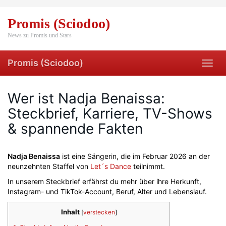
Skip
to
Promis (Sciodoo)
main
content
News zu Promis und Stars
Promis (Sciodoo)
Toggl
navig
Wer ist Nadja Benaissa:
Steckbrief, Karriere, TV-Shows
& spannende Fakten
Nadja Benaissa
ist eine Sängerin, die im Februar 2026 an der
neunzehnten Staffel von
Let´s Dance
teilnimmt.
In unserem Steckbrief erfährst du mehr über ihre Herkunft,
Instagram- und TikTok-Account, Beruf, Alter und Lebenslauf.
Inhalt
[
verstecken
]