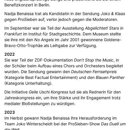
Benefizkonzert in Berlin.
Nadja Benaissa trat als Kandidatin in der Sendung
Joko & Klaas
gegen ProSieben
auf, verlor jedoch gegen die Moderatoren.
Im September war sie Teil der Ausstellung
Abgelichtet! Stars in
Frankfurt
im Institut für Stadtgeschichte. Dem Museum stellte
sie ihre mit den
No Angels
im Jahr 2001 gewonnene Goldene-
Bravo-Otto-Trophäe als Leihgabe zur Verfügung.
2022
Sie war Teil der ZDF-Dokumentation
Don’t Stop the Music
, in
der Schüler beim Aufbau eines Chors und Orchesters begleitet
wurden. Die Sendung gewann den
Deutschen Fernsehpreis
(Kategorie Best Factual Entertainment) und den
Blauen Panther
(Kategorie Unterhaltung).
Die Initiative
Geile Uschi Kongress
lud sie als Rednerin für den
Jahreskongress ein, um ihre Stärke und ihr Engagement trotz
medialer Bloßstellungen zu würdigen.
2023
Im Herbst gewann Nadja Benaissa ihre Herausforderung im
Team Joko Winterscheidt bei der ProSieben-Show
Das Duell um
die Welt
.