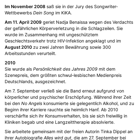
Im November 2008
saß sie in der Jury des Songwriter-
Wettbewerbs
Dein Song
im KiKA.
Am 11. April 2009
geriet Nadja Benaissa wegen des Verdachts
der gefährlichen Körperverletzung in die Schlagzeilen. Sie
wurde im Zusammenhang mit ungeschütztem
Geschlechtsverkehr trotz HIV-Infektion angeklagt und im
August 2010
zu zwei Jahren Bewährung sowie 300
Arbeitsstunden verurteilt.
2010
Sie wurde als
Persönlichkeit des Jahres 2009
mit dem
Szenepreis, dem größten schwul-lesbischen Medienpreis
Deutschlands, ausgezeichnet.
Am 7. September verließ sie die Band erneut aufgrund von
körperlicher und psychischer Erschöpfung. Während ihrer Zeit
bei den
No Angels
konsumierte sie gelegentlich Alkohol, und zu
Beginn ihrer Karriere rauchte sie heimlich Hanf. Ab 2010
verschärfte sich ihr Konsumverhalten, bis sie sich freiwillig in
Kliniken begab und eine Langzeittherapie absolvierte.
Sie arbeitete gemeinsam mit der freien Autorin Tinka Dippel an
ihrer Autobiografie
Alles wird gut
, die am 27. September bei