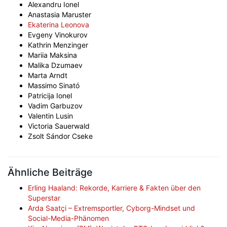
Alexandru Ionel
Anastasia Maruster
Ekaterina Leonova
Evgeny Vinokurov
Kathrin Menzinger
Mariia Maksina
Malika Dzumaev
Marta Arndt
Massimo Sinató
Patricija Ionel
Vadim Garbuzov
Valentin Lusin
Victoria Sauerwald
Zsolt Sándor Cseke
Ähnliche Beiträge
Erling Haaland: Rekorde, Karriere & Fakten über den
Superstar
Arda Saatçi – Extremsportler, Cyborg-Mindset und
Social-Media-Phänomen