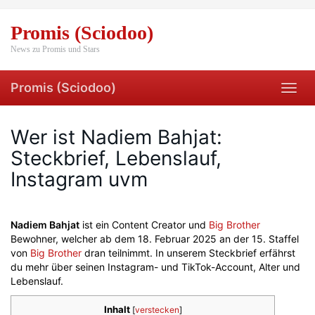
Skip
to
Promis (Sciodoo)
main
content
News zu Promis und Stars
Promis (Sciodoo)
Toggl
navig
Wer ist Nadiem Bahjat:
Steckbrief, Lebenslauf,
Instagram uvm
Nadiem Bahjat
ist ein Content Creator und
Big Brother
Bewohner, welcher ab dem 18. Februar 2025 an der 15. Staffel
von
Big Brother
dran teilnimmt. In unserem Steckbrief erfährst
du mehr über seinen Instagram- und TikTok-Account, Alter und
Lebenslauf.
Inhalt
[
verstecken
]