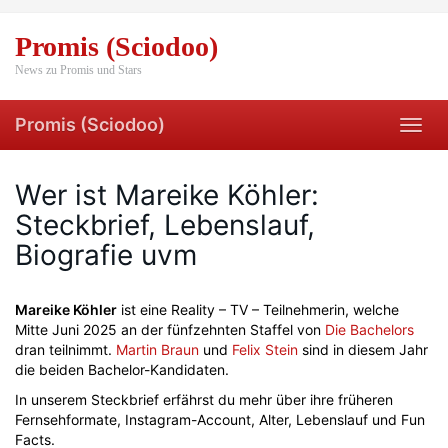
Skip
to
Promis (Sciodoo)
main
content
News zu Promis und Stars
Promis (Sciodoo)
Toggl
navig
Wer ist Mareike Köhler:
Steckbrief, Lebenslauf,
Biografie uvm
Mareike Köhler
ist eine Reality – TV – Teilnehmerin, welche
Mitte Juni 2025 an der fünfzehnten Staffel von
Die Bachelors
dran teilnimmt.
Martin Braun
und
Felix Stein
sind in diesem Jahr
die beiden Bachelor-Kandidaten.
In unserem Steckbrief erfährst du mehr über ihre früheren
Fernsehformate, Instagram-Account, Alter, Lebenslauf und Fun
Facts.