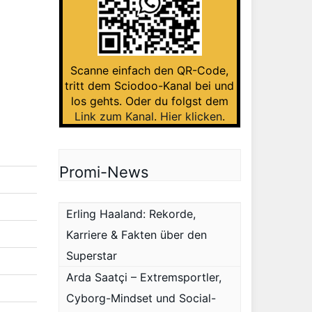
Scanne einfach den QR-Code,
tritt dem Sciodoo-Kanal bei und
los gehts. Oder du folgst dem
Link zum Kanal
.
Hier klicken
.
Promi-News
Erling Haaland: Rekorde,
Karriere & Fakten über den
Superstar
Arda Saatçi – Extremsportler,
Cyborg-Mindset und Social-