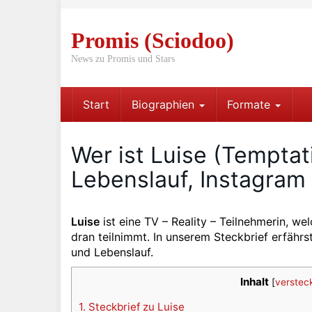
Skip
to
Promis (Sciodoo)
main
content
News zu Promis und Stars
Start
Biographien
Formate
Wer ist Luise (Temptati
Lebenslauf, Instagram
Luise
ist eine TV – Reality – Teilnehmerin, wel
dran teilnimmt. In unserem Steckbrief erfährs
und Lebenslauf.
Inhalt
[
verstec
1.
Steckbrief zu Luise