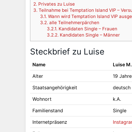
2.
Privates zu Luise
3.
Teilnahme bei Temptation Island VIP – Versu
3.1.
Wann wird Temptation Island VIP ausge
3.2.
alle Teilnehmerpärchen
3.2.1.
Kandidaten Single – Frauen
3.2.2.
Kandidaten Single – Männer
Steckbrief zu Luise
Name
Luise M
Alter
19 Jahr
Staatsangehörigkeit
deutsch
Wohnort
k.A.
Familienstand
Single
Internetpräsenz
Instagra