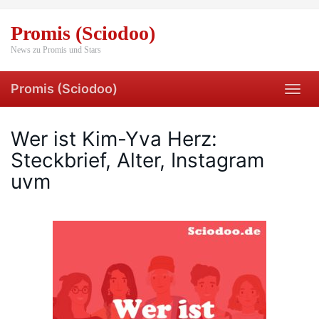
Skip
to
Promis (Sciodoo)
main
content
News zu Promis und Stars
Promis (Sciodoo)
Toggl
navig
Wer ist Kim-Yva Herz:
Steckbrief, Alter, Instagram
uvm