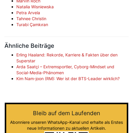
Marvin Roch
Natalia Wisniewska
Petra Arvela
Tahnee Christin
Turabi Çamkıran
Ähnliche Beiträge
Erling Haaland: Rekorde, Karriere & Fakten über den
Superstar
Arda Saatçi – Extremsportler, Cyborg-Mindset und
Social-Media-Phänomen
Kim Nam-joon (RM): Wer ist der BTS-Leader wirklich?
Bleib auf dem Laufenden
Abonniere unseren WhatsApp-Kanal und erhalte als Erstes
neue Informationen zu aktuellen Artikeln.