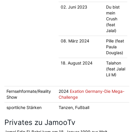
02. Juni 2023
Du bist
mein
Crush
(feat
Jalal)
08. März 2024
Pille (feat
Paula
Douglas)
18. August 2024
Talahon
(feat Jalal
Lil M)
Fernsehformate/Reality
2024
Exatlon Germany-Die Mega-
Show
Challenge
sportliche Stärken
Tanzen, Fußball
Privates zu JamooTv
Jamal Edin El-Bahri kam am 18. Januar 1999 zur Welt.