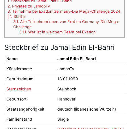
1.
Steckbrief zu Jamal Edin El-Bahri
2.
Privates zu JamooTv
3.
Teilnahme bei Exatlon Germany-Die Mega-Challenge 2024
| 1. Staffel
3.1.
Alle Teilnehmerinnen von Exatlon Germany-Die Mega-
Challenge
3.1.1.
Wer ist in welchem Team bei Exatlon
Steckbrief zu Jamal Edin El-Bahri
Name
Jamal Edin El-Bahri
Künstlername
JamooTv
Geburtsdatum
18.01.1999
Sternzeichen
Steinbock
Geburtsort
Hannover
Staatsangehörigkeit
deutsch (libanesische Wurzeln)
Familienstand
Single