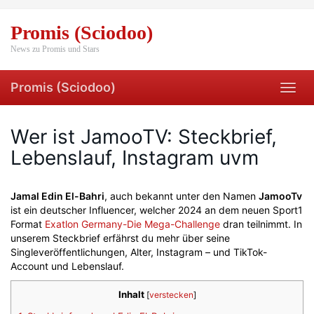
Skip
to
Promis (Sciodoo)
main
content
News zu Promis und Stars
Promis (Sciodoo)
Toggl
navig
Wer ist JamooTV: Steckbrief,
Lebenslauf, Instagram uvm
Jamal Edin El-Bahri
, auch bekannt unter den Namen
JamooTv
ist ein deutscher Influencer, welcher 2024 an dem neuen Sport1
Format
Exatlon Germany-Die Mega-Challenge
dran teilnimmt. In
unserem Steckbrief erfährst du mehr über seine
Singleveröffentlichungen, Alter, Instagram – und TikTok-
Account und Lebenslauf.
Inhalt
[
verstecken
]